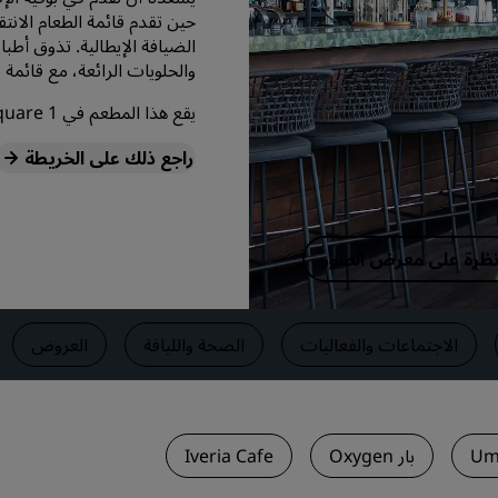
حين تقدم قائمة الطعام الانتق
اطلب عرض أسعار
الضيافة الإيطالية. تذوق أطب
وجهات الفعاليات
والحلويات الرائعة، مع قائمة 
حلول الصناعة
يقع هذا المطعم في First Republic Square 1, تبليسي, 108, غورغيا
راجع ذلك على الخريطة
البحث عن الرحلات
البحث عن الرحلات
 نظرة على معرض الصور
تناول الطعام
البحث عن مطعم
الاجتماعات والفعاليات
الصحة واللياقة
العروض
الخدمات الرقمية
تطبيق فنادق راديسون
بار Oxygen
Iveria Cafe