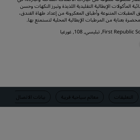
ائية المأكولات الإيطالية التقليدية اللذيذة وتبرز النكهات وحسن
قاعات الزفاف
اق المقبلات المتنوعة وأطباق المعكرونة من إعداد طهاة الفندق،
إقامات مستدامة
محضرة بعناية من المرطبات الإيطالية المحلية لتستمتع بها.
إقامات الفرق الرياضية
مسافر بغرض العمل
فنادق في وسط المدينة
تفضل بزيارة مدونتنا
Radisson Rewards
استكشف برنامج Radisson Rewards
المزايا
التعليقات
معالم سياحية قريبة
بيانات الاتصال
كيفية استخدام النقاط
كيفية ربح النقاط
موظفو الحجز ومُنظِّمو الرحلات