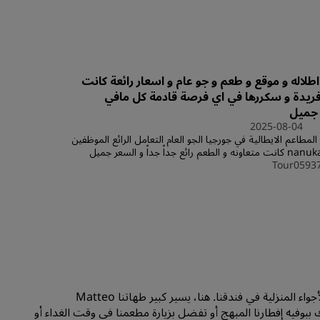
الانضمام
طلاله و موقع و طعم و جو عام و اسعار رائعة كانت
 فريدة و سكررها في اي فرصة قادمة كل مافي
 جميل
2025-08-04
لمطاعم الايطالية في جورجيا الجو العام التعامل الرائع الموظفين
Tour0593
عِش أجواء شوارع روما في مطعم Filini الإيطالي الرائع ذي الأجواء المنزلية في فندقنا. هنا، يسير كبير طهاتنا Matteo
يومك ببوفيه إفطارنا المبهج أو تفضل بزيارة مطعمنا في وقت الغداء أو