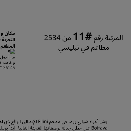
#11
مكان و ا
المرتبة رقم
من 2534
التجربة
مطاعم في تبليسي
المطعم
من اجمل ا
و خاصة nanuka كانت متعاونه و الطعم رائع جداً جداً و السعر جميل
7136145
Boifava على خطى جدته بوصفاتها العريقة الغالية. ابدأ 