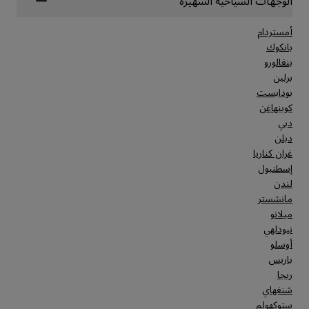
الوجهات السياحية الشهيرة
أمستردام
بانكوك
بنغالورو
برلين
بودابست
كوبنهاغن
دبي
دبلن
غران كناريا
إسطنبول
لندن
مانشستر
ميلانو
نيودلهي
أوسلو
باريس
ريجا
شنغهاي
ستوكهولم