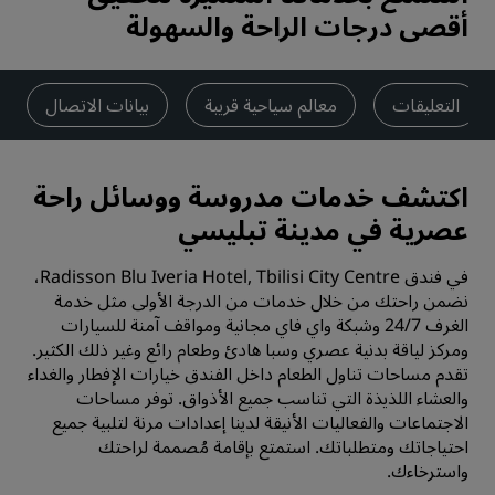
أقصى درجات الراحة والسهولة
التعليقات
معالم سياحية قريبة
بيانات الاتصال
اكتشف خدمات مدروسة ووسائل راحة
عصرية في مدينة تبليسي
في فندق Radisson Blu Iveria Hotel, Tbilisi City Centre،
نضمن راحتك من خلال خدمات من الدرجة الأولى مثل خدمة
الغرف 24/7 وشبكة واي فاي مجانية ومواقف آمنة للسيارات
ومركز لياقة بدنية عصري وسبا هادئ وطعام رائع وغير ذلك الكثير.
تقدم مساحات تناول الطعام داخل الفندق خيارات الإفطار والغداء
والعشاء اللذيذة التي تناسب جميع الأذواق. توفر مساحات
الاجتماعات والفعاليات الأنيقة لدينا إعدادات مرنة لتلبية جميع
احتياجاتك ومتطلباتك. استمتع بإقامة مُصممة لراحتك
واسترخاءك.