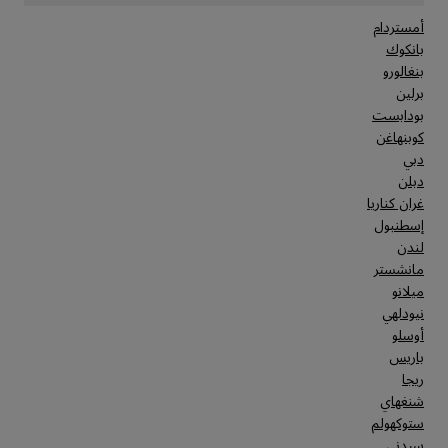
أمستردام
بانكوك
بنغالورو
برلين
بودابست
كوبنهاغن
دبي
دبلن
غران كناريا
إسطنبول
لندن
مانشستر
ميلانو
نيودلهي
أوسلو
باريس
ريجا
شنغهاي
ستوكهولم
سيدني