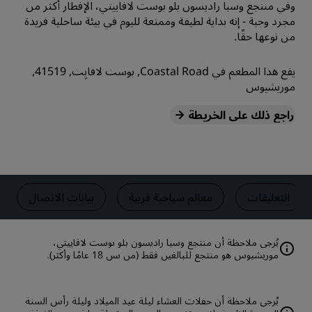
وفي منتجع وسبا راديسون بلو بوست لافاييتي، الإفطار أكثر من
مجرد وجبة - إنه بداية لطيفة وممتعة لليوم في بيئة ساحلية فريدة
من نوعها حقًا.
يقع هذا المطعم في Coastal Road, بوست لافايِت, 41519,
موريشيوس
راجع ذلك على الخريطة
التعليقات
معالم سياحية قريبة
بيانات الاتصال
موريشيوس هو منتجع للبالغين فقط (من سن 18 عامًا وأكثر).
يُرجى ملاحظة أن حفلات العشاء ليلة عيد الميلاد وليلة رأس السنة