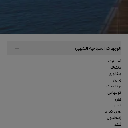
الوجهات السياحية الشهيرة
أمستردام
بانكوك
بنغالورو
برلين
بودابست
كوبنهاغن
دبي
دبلن
غران كناريا
إسطنبول
لندن