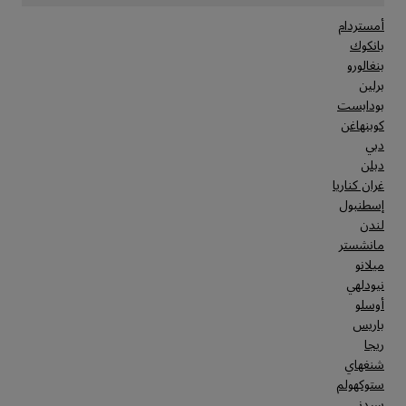
أمستردام
بانكوك
بنغالورو
برلين
بودابست
كوبنهاغن
دبي
دبلن
غران كناريا
إسطنبول
لندن
مانشستر
ميلانو
نيودلهي
أوسلو
باريس
ريجا
شنغهاي
ستوكهولم
سيدني