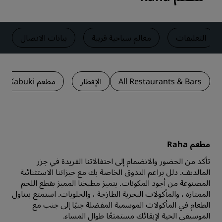
التعليقات
معالم سياحية قريبة
بيانات الاتصال
All Restaurants & Bars
الإفطار
مطعم Kabuki
مطعم Raha
تأكد من الحضور والانضمام إلى احتفالاتنا الفريدة في جزر
المالديف. دلل براعم التذوق الخاصة بك مع حيزاتنا الاستثنائية
المصنوعة من أجود المكونات. يتميز مطبخنا المميز بقطع اللحم
الممتازة ، والمأكولات البحرية الطازجة ، والحلويات. استمتع بتناول
الطعام في المأكولات الموسمية المفضلة جنبًا إلى جنب مع
الموسيقى الحية لإبقائك مستمتعًا طوال المساء.