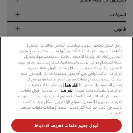
ضمان أفضل سعر حجز عبر الإنترنت
Blog
الشركاء
الشركات
الوجهات
وكلاء السفر
الفنادق الجديدة والمُزمع افتتاحها قريبًا
مجموعة فنادق راديسون
قانوني
تطبيق فنادق راديسون
وسائل الإعلام
الفنادق المعتمدة في مجال الرياضة
الوظائف، مجموعة فنادق راديسون
مركز الخصوصية
مساعدة
فنادق مناسبة للعائلات
رامج التتبّع الملحقة بالويب وعلامات البكسل وكائنات الفلاش)
الوظائف، مجموعة فنادق PPHE
الإشعار القانوني
الصحة والسلامة
("ملفات تعريف الارتباط") للتأكد من أنها تعمل بشكل صحيح وآمن،
الوظائف في مجموعة فنادق EHL
شروط برنامج Radisson Rewards وأحكامه
تنبيهات للمستهلكين
لتحسين إعلاناتك وتجربة التصفح الخاصة بك وتخصيصها، وتحليل
The Club by RHG
وسائل التواصل الاجتماعي
اتفاقية استخدام الموقع
نسبة استخدام مواقع الويب واستخدامها، لتذكر إعداداتك، ودعم جهود
بيانات الاتصال
فرص التنمية
التسويق والمبيعات لدينا. من خلال تحديد "قبول ملفات تعريف
سهولة التصفح الرقمي
الأسئلة الشائعة
علامات فنادق راديسون التجارية
الأعمال المسؤولة
الارتباط"، فأنت توافق على أنه يجوز لمجموعة فنادق راديسون جمع
بيان الرق ّ المعاصر
خريطة الموقع
بيانات عنك واستخدام ملفات تعريف الارتباط كما هو موضح في
المشتريات
إشعار الخصوصية الخاص بنا [
نقر هنا
] وإشعار ملفات تعريف
الارتباط والتقنيات ذات الصلة [
انقر هنا
]. إذا حددت "قبول ملفات
تعريف الارتباط الأساسية فقط"، فسنقوم فقط بتخزين ملفات تعريف
الارتباط الضرورية لتشغيل الموقع الإلكتروني بشكل جيد. إذا كنت
ترغب في اتخاذ خيارات أكثر تحديدًا، فحدد "إعدادات ملفات تعريف
الارتباط".
لا تفوّت فرصة الحصول على أفضل عروضنا
قبول جميع ملفات تعريف الارتباط