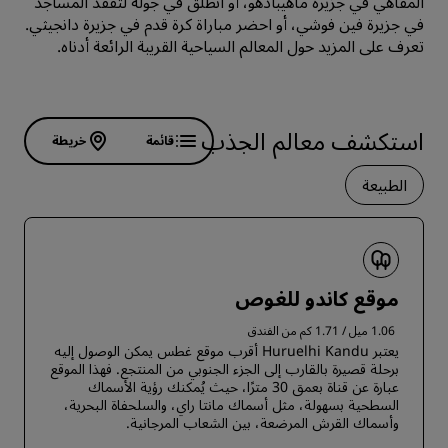
المقاهي في جزيرة ماهيبادهو، أو انطلق في جولة لتفقد المساجد
في جزيرة فين فوشي، أو احضر مباراة كرة قدم في جزيرة دانجيثي.
تعرف على المزيد حول المعالم السياحية القريبة الرائعة أدناه.
‏‫استكشف معالم الجذب
قائمة
خريطة
الطبيعة
موقع كاندو للغوص
1.06 ميل / 1.71 كم من الفندق
يعتبر Huruelhi Kandu أقرب موقع غطس يمكن الوصول إليه
برحلة قصيرة بالقارب إلى الجزء الجنوبي من المنتجع. فهذا الموقع
عبارة عن قناة بعمق 30 مترًا، حيث يُمكنك رؤية الأسماك
السطحية بسهولة، مثل أسماك مانتا راي، والسلحفاة البحرية،
وأسماك القرش المرضعة، بين الشعاب المرجانية.