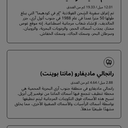
12.01 ميل / 19.33 كم من الفندق
تم إغراق سفينة الشحن الفولاذية "إم في كودهيما" التي يبلغ
طولها 50 متراً عمداً في عام 1988 في جنوب أتول آري، جزر
المالديف، لإنشاء شعاب مرجانية اصطناعية. إنه موقع غوص
ممتاز، يجذب أسماك الحجر، والرخويات البحرية، والروبيان،
وسرطان البحر، وسمك الجاك، وسمك الخفاش.
رانجالي ماديفارو (مانتا بوينت)
2.88 ميل / 4.64 كم من الفندق
رانجالي ماديفارو في منطقة جنوب آري البحرية المحمية هي
محطة تنظيف تتجمع فيها أسماك المانتا من نوفمبر إلى أبريل.
تسبح هذه الأسماك فوق التكوينات المرجانية ليتم تنظيفها
بواسطة أسماك الرأسيات والأسماك الصغيرة الأخرى، مما يخلق
مشهدًا طبيعيًا مذهلاً.