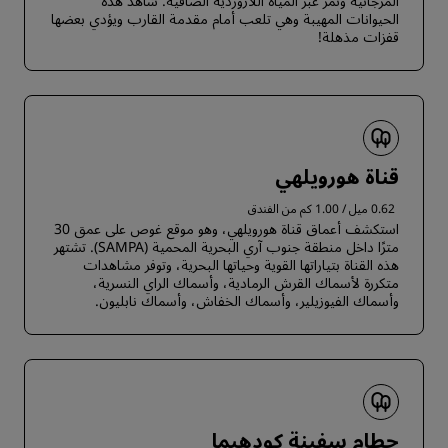
المرجانية وتمر عبر المياه اللازوردية الصافية. شاهد هذه
الحيوانات المهيبة وهي تلعب أمام مقدمة القارب ويؤدي بعضها
قفزات مذهلة!
قناة هورويلهي
0.62 ميل / 1.00 كم من الفندق
استكشف أعماق قناة هورويلهي، وهو موقع غوص على عمق 30
مترًا داخل منطقة جنوب آري البحرية المحمية (SAMPA). تشتهر
هذه القناة بتياراتها القوية وحياتها البحرية، وتوفر مشاهدات
متكررة لأسماك القرش الرمادية، وأسماك الراي النسرية،
وأسماك الفيوزيلير، وأسماك الخفاش، وأسماك نابليون.
حطام سفينة كودهيما