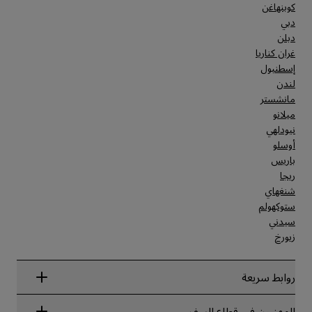
كوبنهاغن
دبي
دبلن
غران كناريا
إسطنبول
لندن
مانشستر
ميلانو
نيودلهي
أوسلو
باريس
ريجا
شنغهاي
ستوكهولم
سيدني
زيورخ
روابط سريعة
Radisson Rewards
المهنيون في قطاع السفر