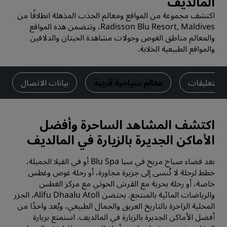
المالديف
اكتشف مجموعة من المواقع ومعالم الجذب المذهلة انطلاقًا من
Radisson Blu Resort, Maldives، وتتضمن هذه المواقع
والمعالم مناطق الغوص وجولات مشاهدة الحيتان والدلافين
والمواقع الطبيعية الخلابة.
التعليقات
معالم سياحية قريبة
بيانات الاتصال
اكتشف المشاهد الساحرة وأفضل
الأماكن الجديرة بالزيارة في المالديف
بعد قضاء صباح مريح في سبا Blu Spa أو في
الفيلا
الجميلة،
خطط لرحلة لا تُنسى إلى جزيرة مجاورة، أو رحلة غوص وغطس
خاصة، أو رحلة بحرية مع القرش الحوتي مع مركز الغطس
والرياضات المائية بالمنتجع. يحتضن Alifu Dhaalu Atoll، الجزر
المحلية الزاخرة بالتاريخ العريق والجمال الطبيعي، ويُعد واحدًا من
أفضل الأماكن الجديرة بالزيارة في المالديف. استمتع بزيارة