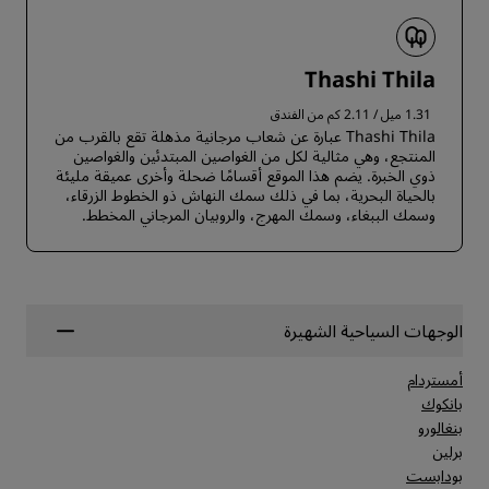
Thashi Thila
1.31 ميل / 2.11 كم من الفندق
Thashi Thila عبارة عن شعاب مرجانية مذهلة تقع بالقرب من
المنتجع، وهي مثالية لكل من الغواصين المبتدئين والغواصين
ذوي الخبرة. يضم هذا الموقع أقسامًا ضحلة وأخرى عميقة مليئة
بالحياة البحرية، بما في ذلك سمك النهاش ذو الخطوط الزرقاء،
وسمك الببغاء، وسمك المهرج، والروبيان المرجاني المخطط.
الوجهات السياحية الشهيرة
أمستردام
بانكوك
بنغالورو
برلين
بودابست