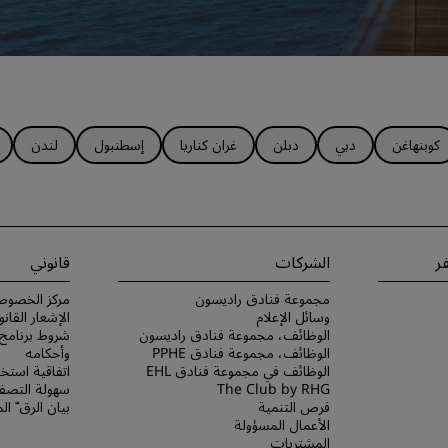
كوبنهاغن
دبي
دبلن
غران كناريا
إسطنبول
لندن
ر
الشركات
قانوني
مجموعة فنادق راديسون
مركز الخصوص
وسائل الإعلام
الإشعار القانو
الوظائف، مجموعة فنادق راديسون
الوظائف، مجموعة فنادق PPHE
وأحكامه
الوظائف في مجموعة فنادق EHL
اتفاقية استخد
The Club by RHG
سهولة التصفح
فرص التنمية
بيان الرق ّ ا
الأعمال المسؤولة
المشتريات