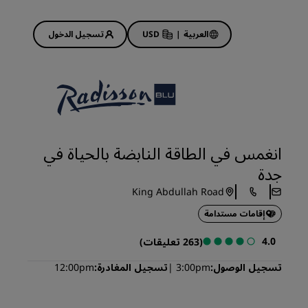
العربية
|
USD
تسجيل الدخول
Rad
عروض الفنادق
استكشف عروضنا
انغمس في الطاقة النابضة بالحياة في
ابدأ الآن لربح الكثير
جدة
Deals of the Day
King Abdullah Road
احجز مقدمًا
إقامات مستدامة
 قريبًا
اطلع على الباقات المتاحة لدينا
4.0
(263 تعليقات)
أفكار السفر
تسجيل الوصول
3:00pm
تسجيل المغادرة
12:00pm
فنادق مناسبة للعائلات
Rad Pets