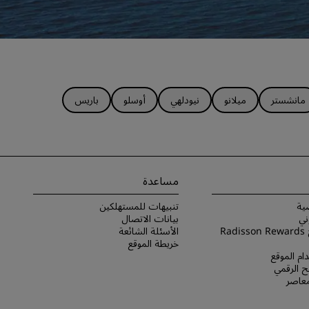
مانشستر
ميلانو
نيودلهي
أوسلو
باريس
مساعدة
ية
تنبيهات للمستهلكين
ني
بيانات الاتصال
شروط برنامج Radisson Rewards
الأسئلة الشائعة
خريطة الموقع
ام الموقع
 الرقمي
لمعاصر