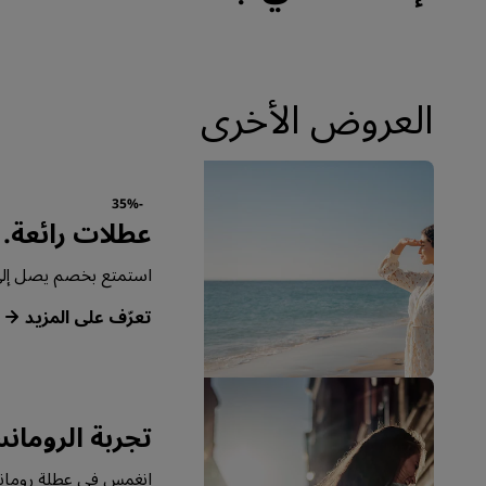
العروض الأخرى
-35%
عطلات رائعة.
استمتع بخصم يصل إلى 35% في تخفيضات الأعضاء لفترة محد
‏‫تعرّف على المزيد‬
تجربة الرومان
انغمس في عطلة رومانسي