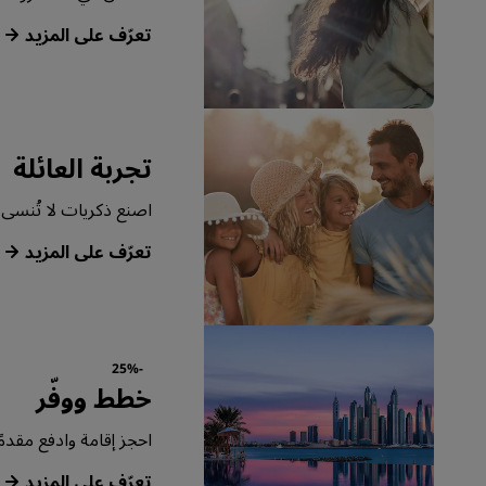
‏‫تعرّف على المزيد‬
تجربة العائلة
اصنع ذكريات لا تُنسى م
‏‫تعرّف على المزيد‬
-25%
خطط ووفّر
احجز إقامة وادفع مقدمًا ل
‏‫تعرّف على المزيد‬