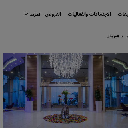
جعات
الاجتماعات والفعاليات
العروض
المزيد
isson Rewards
حجوزاتي
ا
العروض
ابحث عن فندقك
الوجهات
المنتجعات
شقق فندقية مجهزة
فنادق قريبة من المطار
الفنادق الجديدة والمرتقب افتتاحها
الاجتماعات والفعاليات
استكشف برنامج Radisson Meetings
احجز اجتماعًا