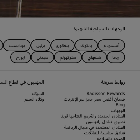
الوجهات السياحية الشهيرة
أمستردام
بانكوك
بنغالورو
برلين
بودابست
ريجا
شنغهاي
ستوكهولم
سيدني
زيورخ
روابط سريعة
المهنيون في قطاع السف
Radisson Rewards
الشركاء
ضمان أفضل سعر حجز عبر الإنترنت
وكلاء السفر
Blog
الوجهات
الفنادق الجديدة والمُزمع افتتاحها قريبًا
تطبيق فنادق راديسون
الفنادق المعتمدة في مجال الرياضة
فنادق مناسبة للعائلات
الصحة والسلامة