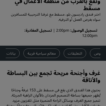
وتقع بالقرب من منطقة الأعمال في
مسقط
اختر فندق راديسون بلو، مسقط مع غرفنا الترحيبية للمسافرين
سواء بغرض العمل أو الترفيه.
تسجيل الوصول
2:00pm
تسجيل المغادرة
12:00pm
العروض
التعليقات
معالم سياحية قريبة
بيانات الا
غرف وأجنحة مريحة تجمع بين البساطة
والأناقة
يحتوي هذا الفندق الذي يقع في مسقط على 153 غرفةً وجناحًا
يُظهِر جميعها بساطة التصميم المزدان بالألوان الزاهية الجريئة.
تتميز جميع الغرف بوسائل الراحة المتميزة مثل تلفزيون مزود
بقنوات الكابل، وشبكة إنترنت لاسلكي فائق السرعة مجانًا، وخزنة