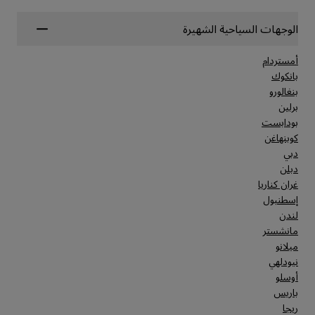
الوجهات السياحية الشهيرة
أمستردام
بانكوك
بنغالورو
برلين
بودابست
كوبنهاغن
دبي
دبلن
غران كناريا
إسطنبول
لندن
مانشستر
ميلانو
نيودلهي
أوسلو
باريس
ريجا