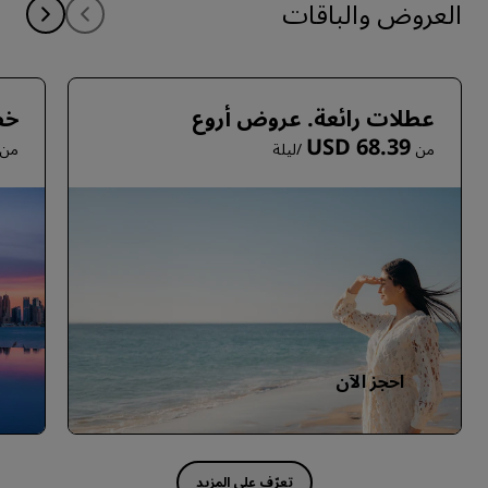
العروض والباقات
عطلات رائعة. عروض أروع
خط
USD 68.39
من
/ليلة
من
احجز الآن