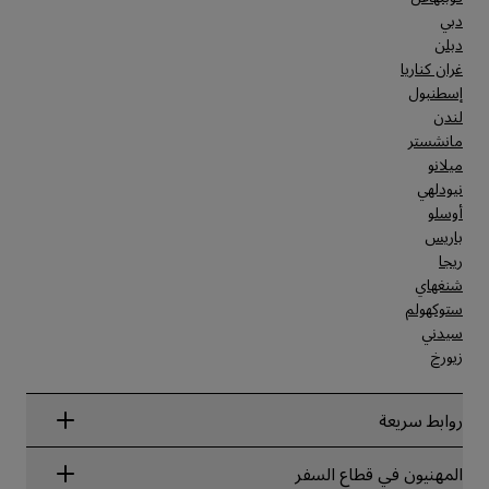
دبي
دبلن
غران كناريا
إسطنبول
لندن
مانشستر
ميلانو
نيودلهي
أوسلو
باريس
ريجا
شنغهاي
ستوكهولم
سيدني
زيورخ
روابط سريعة
Radisson Rewards
المهنيون في قطاع السفر