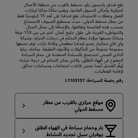
يقع فندق راديسون بلو، مسقط بالقرب من منطقة الأعمال
المركزية وأماكن التسوق الفاخرة، ويعتبر مكانًا مثاليًا لزيارات
العمل وعطلات الاسترخاء. يقع فندقنا على بُعد 15 كيلومترًا فقط
من مطار مسقط الدولي، حيث يستطيع الضيوف الاستمتاع
بصخب هذه العاصمة وثقافتها، بالإضافة إلى جمال الجبال
والشواطىء القريبة على طول خليج عُمان. اختر من بين 153 غرفةً
وجناحًا جميعها مزوَّدة بنظام التحكم في درجات الحرارة، وشبكة
واي فاي مجانية. يضم فندقنا مطعمان وثلاثة بارات توفر جميعها
مجموعةً متنوعةً من المأكولات والأجواء اللطيفة. يمكنك زيارة
النادي الصحي لتستمتع بالسباحة المنعشة في حمام السباحة
المفتوح في الهواء الطلق، والذي يمكن التحكم في درجة حرارته.
يُوفّر الفندق أيضًا خمس قاعات اجتماعات ومساحات حدائق
لإقامة الفعاليات.
رقم رخصة السياحة: L1103157
موقع مركزي بالقرب من مطار
مسقط الدولي
بار وحمام سباحة في الهواء الطلق
يوفران سبل تجديد النشاط