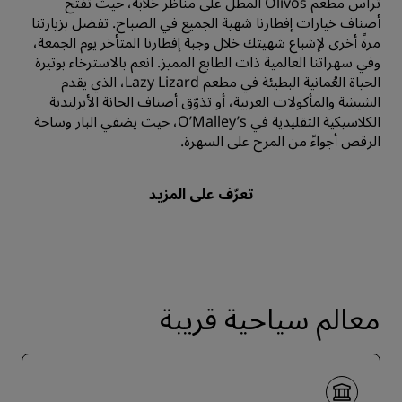
تراس مطعم Olivos المطل على مناظر خلابة، حيث تفتح
أصناف خيارات إفطارنا شهية الجميع في الصباح. تفضل بزيارتنا
مرةً أخرى لإشباع شهيتك خلال وجبة إفطارنا المتأخر يوم الجمعة،
وفي سهراتنا العالمية ذات الطابع المميز. انعم بالاسترخاء بوتيرة
الحياة العُمانية البطيئة في مطعم Lazy Lizard، الذي يقدم
الشيشة والمأكولات العربية، أو تذوّق أصناف الحانة الأيرلندية
الكلاسيكية التقليدية في O’Malley’s، حيث يضفي البار وساحة
الرقص أجواءً من المرح على السهرة.
معالم سياحية قريبة