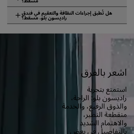
مسقط؟
نعم، تتوفر خدمة تخزين الأمتعة في فندق راديسون بلو، مسقط.
هل تُطبق إجراءات النظافة والتعقيم في فندق
راديسون بلو، مسقط؟
تطبق جميع فنادق راديسون إجراءات النظافة والتعقيم لضمان صحة
ضيوفنا وسلامتهم وأمنهم. تعرّف على المزيد من هنا:
https://www.radissonhotels.com/ar-ae/social-
responsibility/health-safety
اشعر بالفرق
استمتع بتجربة
راديسون بلو: الراحة،
والذوق الرفيع، والخدمة
منقطعة النظير،
والاهتمام الشديد
بالتفاصيل في بعضٍ