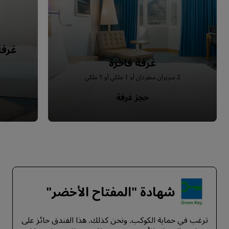
غرفة
غرفة فاخرة
2 سريران منفردان أو 1 ملكي أو 1 ملكي
حجز غرفة
شهادة "المفتاح الأخضر"
ترغب في حماية الكوكب. ونحن كذلك. هذا الفندق حائز على