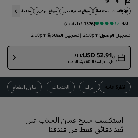
إقامات مستدامة
موقع استراتيجي
موقع مركزي
مثالية لرحلات العمل
4.0
(1376 تعليقات)
تسجيل الوصول
2:00pm
تسجيل المغادرة
12:00pm
USD 52.91
من
/ليلة
* أقل سعر لمدة الـ 60 يومًا القادمة
نظرة عامة
غرف
الخدمات
تناول الطعام
استكشف خليج عمان الخلاب على
بُعد دقائق فقط من فندقنا