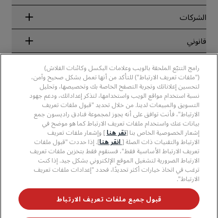
ضمان أفضل سعر حجز عبر الإنترنت
Blog
الشركاء
الشركات
الوجهات
وكلاء السفر
الفنادق الجديدة والمُزمع افتتاحها قريبًا
مجموعة فنادق راديسون
قانوني
تطبيق فنادق راديسون
وسائل الإعلام
الفنادق المعتمدة في مجال الرياضة
الوظائف، مجموعة فنادق راديسون
مركز الخصوصية
مساعدة
فنادق مناسبة للعائلات
رامج التتبّع الملحقة بالويب وعلامات البكسل وكائنات الفلاش)
الوظائف، مجموعة فنادق PPHE
الإشعار القانوني
الصحة والسلامة
("ملفات تعريف الارتباط") للتأكد من أنها تعمل بشكل صحيح وآمن،
الوظائف في مجموعة فنادق EHL
شروط برنامج Radisson Rewards وأحكامه
لتحسين إعلاناتك وتجربة التصفح الخاصة بك وتخصيصها، وتحليل
تنبيهات للمستهلكين
The Club by RHG
وسائل التواصل الاجتماعي
اتفاقية استخدام الموقع
نسبة استخدام مواقع الويب واستخدامها، لتذكر إعداداتك، ودعم جهود
بيانات الاتصال
فرص التنمية
التسويق والمبيعات لدينا. من خلال تحديد "قبول ملفات تعريف
سهولة التصفح الرقمي
الأسئلة الشائعة
علامات فنادق راديسون التجارية
الأعمال المسؤولة
الارتباط"، فأنت توافق على أنه يجوز لمجموعة فنادق راديسون جمع
بيان الرق ّ المعاصر
خريطة الموقع
بيانات عنك واستخدام ملفات تعريف الارتباط كما هو موضح في
المشتريات
إشعار الخصوصية الخاص بنا [
نقر هنا
] وإشعار ملفات تعريف
الارتباط والتقنيات ذات الصلة [
انقر هنا
]. إذا حددت "قبول ملفات
تعريف الارتباط الأساسية فقط"، فسنقوم فقط بتخزين ملفات تعريف
الارتباط الضرورية لتشغيل الموقع الإلكتروني بشكل جيد. إذا كنت
ترغب في اتخاذ خيارات أكثر تحديدًا، فحدد "إعدادات ملفات تعريف
الارتباط".
لا تفوّت فرصة الحصول على أفضل عروضنا
قبول جميع ملفات تعريف الارتباط