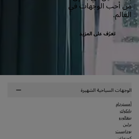
من أحب الوجهات في
العالم.
تعرّف على المزيد
الوجهات السياحية الشهيرة
أمستردام
بانكوك
بنغالورو
برلين
بودابست
كوبنهاغن