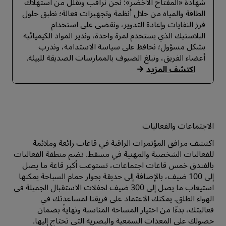
شهادة «المفتاح الأخضر»: نحن نراقب ونقلل من استهلاك
الطاقة والمياه من خلال أنظمة وتجهيزات فعالة؛ نطبق حلول
فرز النفايات وإعادة التدوير، ونقضي على استخدام
البلاستيك الذي يستخدم لمرة واحدة، وندير المواد الكيميائية
بشكل مسؤول؛ نحافظ على سياسة الاستدامة، وندرب
أعضاء الفريق، ونبلغ الضيوف بالممارسات الصديقة للبيئة.
اكتشف المزيد
الاجتماعات والفعاليات
اكتشف مرافق المؤتمرات الراقية في قاعات رائعة وملائمة
للفعاليات الشخصية والمهنية في مسقط. تضم منطقة الفعاليات
بالفندق خمس قاعات اجتماعات، تستوعب أكبر قاعة ما يصل
إلى 100 ضيف، بالإضافة إلى حديقة بجوار حمام السباحة يمكنها
استيعاب ما يصل إلى 300 ضيف لحفلات الاستقبال الجميلة في
الهواء الطلق. يمكنك الاعتماد على فريقنا لمساعدتك في
فعاليتك، بدءًا من اختيار المساحة المناسبة ونهايةً بضمان
حصولك على المعدات السمعية والبصرية التي تحتاج إليها.