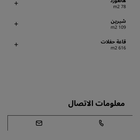
هالغورد
78 m2
شيرين
109 m2
قاعة حفلات
616 m2
معلومات الاتصال