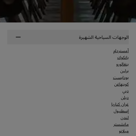
الوجهات السياحية الشهيرة
أمستردام
بانكوك
بنغالورو
برلين
بودابست
كوبنهاغن
دبي
دبلن
غران كناريا
إسطنبول
لندن
مانشستر
ميلانو