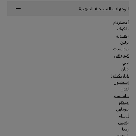
الوجهات السياحية الشهيرة
أمستردام
بانكوك
بنغالورو
برلين
بودابست
كوبنهاغن
دبي
دبلن
غران كناريا
إسطنبول
لندن
مانشستر
ميلانو
نيودلهي
أوسلو
باريس
ريجا
شنغهاي