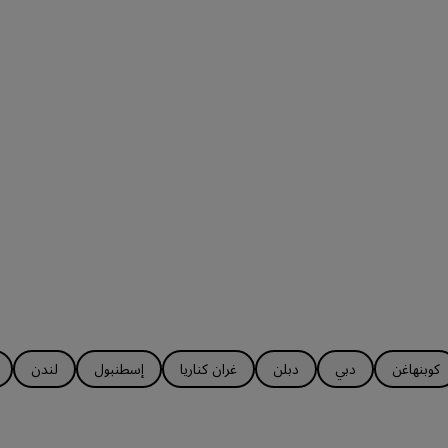
كوبنهاغن
دبي
دبلن
غران كناريا
إسطنبول
لندن