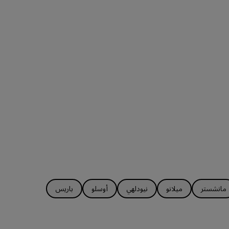
مانشستر
ميلانو
نيودلهي
أوسلو
باريس