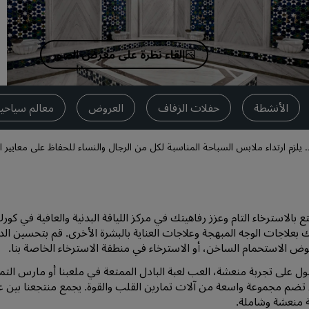
اطلب عرض أسعار
وجهات الفعاليات
إلقاء نظرة على معرض الصور
حلول الصناعة
البحث عن الرحلات
الأنشطة
حفلات الزفاف
العروض
معالم سياحية
البحث عن الرحلات
 يلزم ارتداء ملابس السباحة المناسبة لكل من الرجال والنساء للحفاظ على معايي
تناول الطعام
البحث عن مطعم
 بالاسترخاء التام وعزز رفاهيتك في مركز اللياقة البدنية والعافية في ك
الخدمات الرقمية
 بعلاجات الوجه المبهجة وعلاجات العناية بالبشرة الأخرى. قم بتحسين الد
ض الاستحمام الساخن، أو الاسترخاء في منطقة الاسترخاء الخاصة بنا.
تطبيق فنادق راديسون
 على تجربة منعشة، العب لعبة البادل الممتعة في ملعبنا أو مارس التماري
تضم مجموعة واسعة من آلات تمارين القلب والقوة. يجمع منتجعنا بين علاجا
منعشة وشاملة.