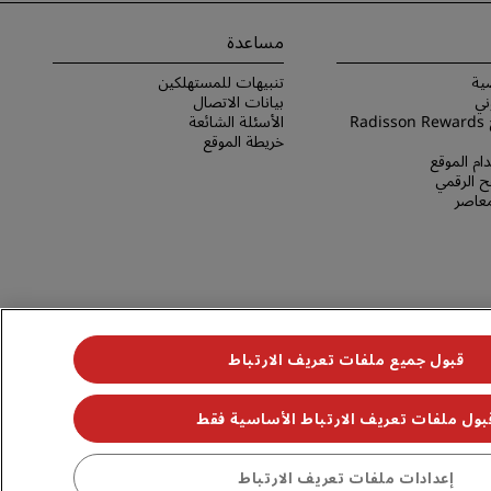
مساعدة
ية
تنبيهات للمستهلكين
ني
بيانات الاتصال
شروط برنامج Radisson Rewards
الأسئلة الشائعة
خريطة الموقع
ام الموقع
 الرقمي
لمعاصر
قبول جميع ملفات تعريف الارتباط
بول ملفات تعريف الارتباط الأساسية فقط
جميع الحقوق محفوظة. مجموعة فنادق راديسون (RHG)، وراديسون، وراديسون رِد، وراديسون بلو، وراديسون كوليكشن، وراديسون إنديفيديولز، وبارك بلازا، وبارك إن، وكانتري إن آند سويتس، وPrize by Radisson، وRadisson
إعدادات ملفات تعريف الارتباط