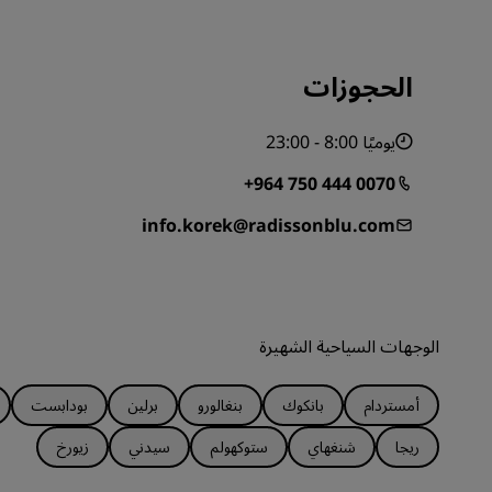
الحجوزات
يوميًا 8:00 - 23:00
+964 750 444 0070
info.korek@radissonblu.com
الوجهات السياحية الشهيرة
أمستردام
بانكوك
بنغالورو
برلين
بودابست
ريجا
شنغهاي
ستوكهولم
سيدني
زيورخ