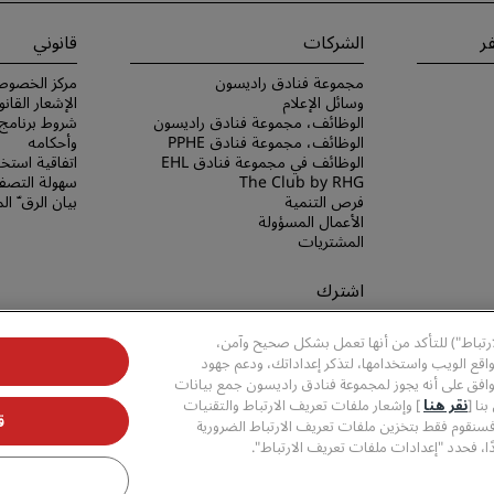
ر
الشركات
قانوني
مجموعة فنادق راديسون
مركز الخصوص
وسائل الإعلام
الإشعار القانو
الوظائف، مجموعة فنادق راديسون
الوظائف، مجموعة فنادق PPHE
وأحكامه
الوظائف في مجموعة فنادق EHL
اتفاقية استخد
The Club by RHG
سهولة التصفح
فرص التنمية
بيان الرق ّ ا
الأعمال المسؤولة
المشتريات
اشترك
لا تفوّت فرصة الحصول على أفضل
ارتباط") للتأكد من أنها تعمل بشكل صحيح وآمن،
عروضنا
قع الويب واستخدامها، لتذكر إعداداتك، ودعم جهود
وافق على أنه يجوز لمجموعة فنادق راديسون جمع بيانات
نا [
نقر هنا
] وإشعار ملفات تعريف الارتباط والتقنيات
ق
فسنقوم فقط بتخزين ملفات تعريف الارتباط الضرورية
ا، فحدد "إعدادات ملفات تعريف الارتباط".