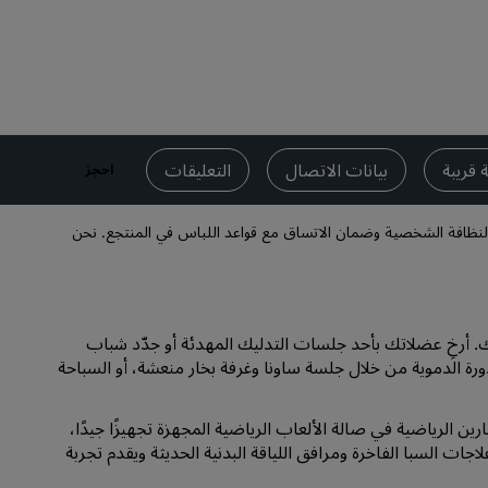
قاعات الزفاف
إقامات مستدامة
إقامات الفرق الرياضية
مسافر بغرض العمل
فنادق في وسط المدينة
 قريبة
بيانات الاتصال
التعليقات
احجز
تفضل بزيارة مدونتنا
ر النظافة الشخصية وضمان الاتساق مع قواعد اللباس في المنتجع. نحن
Radisson Rewards
استكشف برنامج Radisson Rewards
المزايا
ورك. أرخِ عضلاتك بأحد جلسات التدليك المهدئة أو جدّد شباب
كيفية استخدام النقاط
ورة الدموية من خلال جلسة ساونا وغرفة بخار منعشة، أو السباحة
كيفية ربح النقاط
ن الرياضية في صالة الألعاب الرياضية المجهزة تجهيزًا جيدًا،
موظفو الحجز ومُنظِّمو الرحلات
ت السبا الفاخرة ومرافق اللياقة البدنية الحديثة ويقدم تجربة