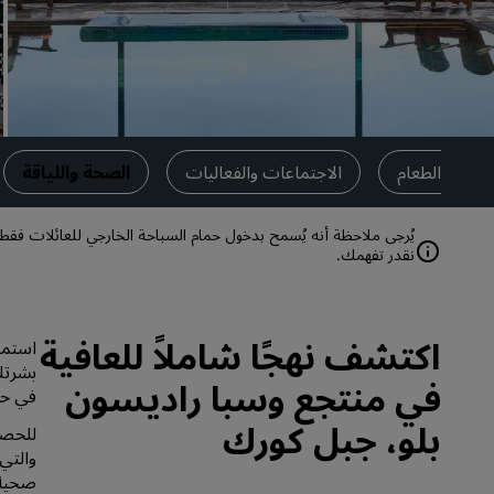
العلامات التجارية التابعة في الصين
تناول الطعام
الاجتماعات والفعاليات
الصحة واللياقة
يُرجى ملاحظة أنه يُسمح بدخول حمام السباحة الخارجي للعائلات فقط.
نقدر تفهمك.
اكتشف نهجًا شاملاً للعافية
استمتع
بشرتك
في منتجع وسبا راديسون
في حو
بلو، جبل كورك
للحصول
والتي 
صحية 