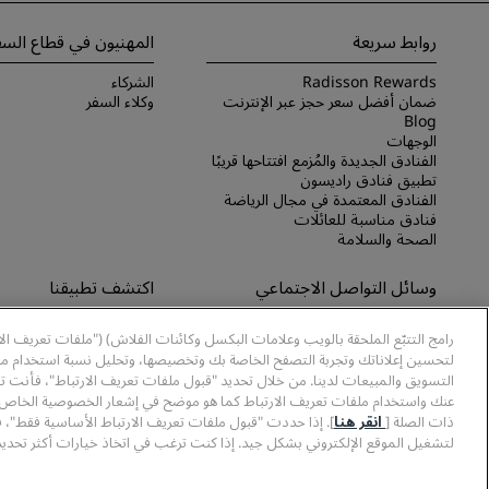
روابط سريعة
المهنيون في قطاع السف
Radisson Rewards
الشركاء
ضمان أفضل سعر حجز عبر الإنترنت
وكلاء السفر
Blog
الوجهات
الفنادق الجديدة والمُزمع افتتاحها قريبًا
تطبيق فنادق راديسون
الفنادق المعتمدة في مجال الرياضة
فنادق مناسبة للعائلات
الصحة والسلامة
وسائل التواصل الاجتماعي
اكتشف تطبيقنا
علامات فنادق راديسون التجارية
اكتشف تطبيق Radisson Hotels
رامج التتبّع الملحقة بالويب وعلامات البكسل وكائنات الفلاش) ("ملفات تعريف ال
لتحسين إعلاناتك وتجربة التصفح الخاصة بك وتخصيصها، وتحليل نسبة استخدام موا
التسويق والمبيعات لدينا. من خلال تحديد "قبول ملفات تعريف الارتباط"، فأنت ت
عنك واستخدام ملفات تعريف الارتباط كما هو موضح في إشعار الخصوصية الخاص ب
ذات الصلة [
انقر هنا
]. إذا حددت "قبول ملفات تعريف الارتباط الأساسية فقط"، 
لتشغيل الموقع الإلكتروني بشكل جيد. إذا كنت ترغب في اتخاذ خيارات أكثر تحديدً
© 2026 مجموعة فنادق راديسون.
Rewards، وRadisson Meetings هي علامات تجارية مُسجَّلة في مكتب الولايات المتحدة لبراءات الاختراع والعلامات التجارية وأماكن أخرى.