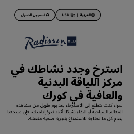
العربية
|
USD
تسجيل الدخول
Rad
عروض الفنادق
استكشف عروضنا
استرخِ وجدد نشاطك في
ابدأ الآن لربح الكثير
مركز اللياقة البدنية
Deals of the Day
احجز مقدمًا
والعافية في كورك
 قريبًا
اطلع على الباقات المتاحة لدينا
سواء كنت تتطلع إلى الاسترخاء بعد يوم طويل من مشاهدة
المعالم السياحية أو البقاء نشيطًا أثناء فترة إقامتك، فإن منتجعنا
أفكار السفر
يقدم كل ما تحتاجه للاستمتاع بتجربة صحية منعشة.
فنادق مناسبة للعائلات
Rad Pets