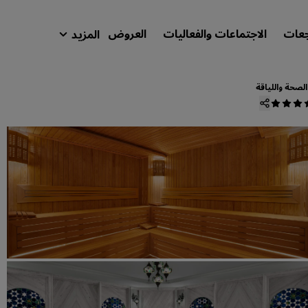
جعات
الاجتماعات والفعاليات
العروض
المزيد
isson Rewards
حجوزاتي
الصحة واللياقة
ابحث عن فندقك
الوجهات
المنتجعات
شقق فندقية مجهزة
فنادق قريبة من المطار
الفنادق الجديدة والمرتقب افتتاحها
الاجتماعات والفعاليات
استكشف برنامج Radisson Meetings
احجز اجتماعًا