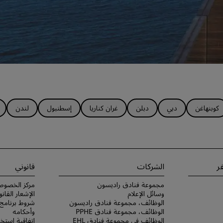
كوبنهاغن
دبي
دبلن
غران كناريا
إسطنبول
لندن
ر
الشركات
قانوني
مجموعة فنادق راديسون
مركز الخصوص
وسائل الإعلام
الإشعار القانو
الوظائف، مجموعة فنادق راديسون
الوظائف، مجموعة فنادق PPHE
وأحكامه
الوظائف في مجموعة فنادق EHL
اتفاقية استخد