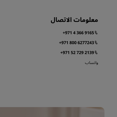
معلومات الاتصال
+971 4 366 9165
+971 800 6277243
+971 52 729 2139
واتساب