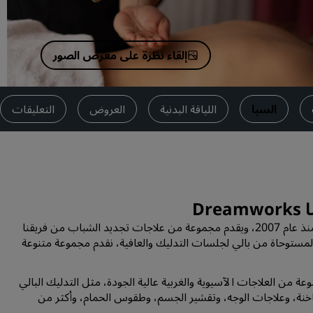
اطلب عرض أسعار
وجهات الفعاليات
إلقاء نظرة على معرض الصور
حلول الصناعة
البحث عن الرحلات
السبا
اللياقة البدنية
العروض
التعليقات
البحث عن الرحلات
تناول الطعام
البحث عن مطعم
D
يعمل سبا Dreamworks الحائز على العديد من الجوائز منذ عام 2007، ويقدم مجموعة من علاجات تجديد الشباب من فريقنا
الخدمات الرقمية
مستوحاة من بالي لجلسات التدليك والعافية، نقدم مجموعة متنوعة
تطبيق فنادق راديسون
ة من العلاجات الآسيوية والغربية عالية الجودة، مثل التدليك البالي
لساخنة، وعلاجات الوجه، وتقشير الجسم، وطقوس الحمام، وأكثر من