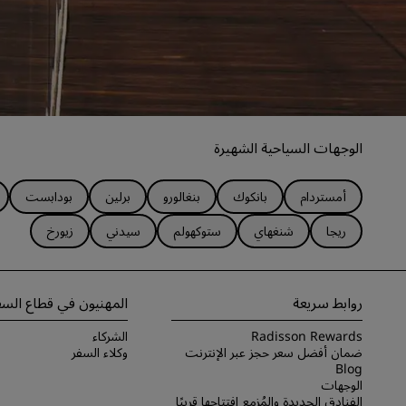
الوجهات السياحية الشهيرة
أمستردام
بانكوك
بنغالورو
برلين
بودابست
ريجا
شنغهاي
ستوكهولم
سيدني
زيورخ
روابط سريعة
المهنيون في قطاع السف
Radisson Rewards
الشركاء
ضمان أفضل سعر حجز عبر الإنترنت
وكلاء السفر
Blog
الوجهات
الفنادق الجديدة والمُزمع افتتاحها قريبًا