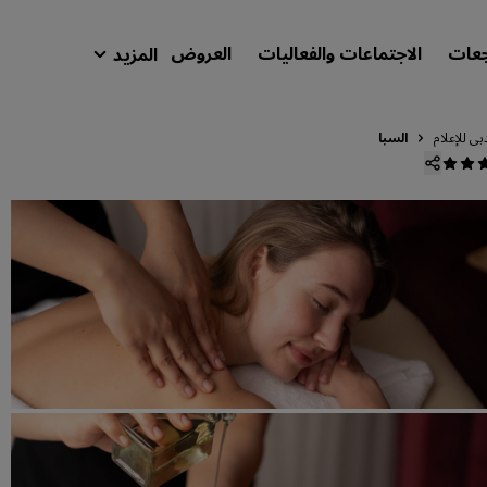
جعات
الاجتماعات والفعاليات
العروض
المزيد
isson Rewards
حجوزاتي
ي للإعلام
السبا
ابحث عن فندقك
الوجهات
المنتجعات
شقق فندقية مجهزة
فنادق قريبة من المطار
الفنادق الجديدة والمرتقب افتتاحها
الاجتماعات والفعاليات
استكشف برنامج Radisson Meetings
احجز اجتماعًا