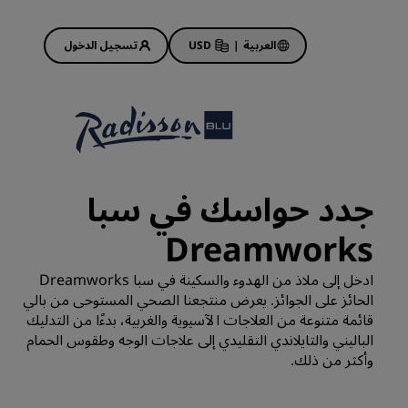
العربية
|
USD
تسجيل الدخول
Rad
عروض الفنادق
استكشف عروضنا
جدد حواسك في سبا
ابدأ الآن لربح الكثير
Dreamworks
Deals of the Day
احجز مقدمًا
ادخل إلى ملاذ من الهدوء والسكينة في سبا Dreamworks
 قريبًا
اطلع على الباقات المتاحة لدينا
الحائز على الجوائز. يعرض منتجعنا الصحي المستوحى من بالي
قائمة متنوعة من العلاجات الآسيوية والغربية، بدءًا من التدليك
الباليني والتايلاندي التقليدي إلى علاجات الوجه وطقوس الحمام
أفكار السفر
وأكثر من ذلك.
فنادق مناسبة للعائلات
Rad Pets