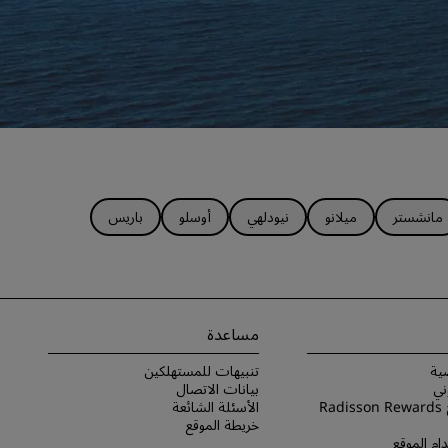
مانشستر
ميلانو
نيودلهي
أوسلو
باريس
مساعدة
ية
تنبيهات للمستهلكين
ني
بيانات الاتصال
شروط برنامج Radisson Rewards
الأسئلة الشائعة
خريطة الموقع
ام الموقع