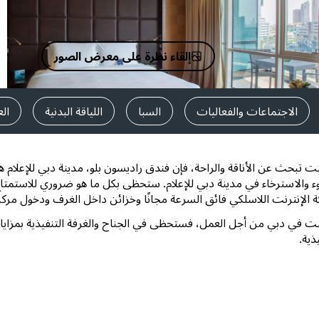
اطلب عرض أسعار
وجهات الفعاليات
إلقاء نظرة على معرض الصور
حلول الصناعة
البحث عن الرحلات
الاجتماعات والفعاليات
السبا
اللياقة البدنية
ال
البحث عن الرحلات
نت تبحث عن الأناقة والراحة، فإن فندق راديسون بلو، مدينة دبي للإعلام ه
تناول الطعام
ء والاسترخاء في مدينة دبي للإعلام. ستحظى بكل ما هو ضروري للاستمتا
 الإنترنت اللاسلكي فائق السرعة مجانًا وخزائن داخل الغرف ودخول مركز ال
البحث عن مطعم
نت في دبي من أجل العمل، فستحظى في الجناح والغرفة التنفيذية بمزايا إض
ذية.
الخدمات الرقمية
تطبيق فنادق راديسون