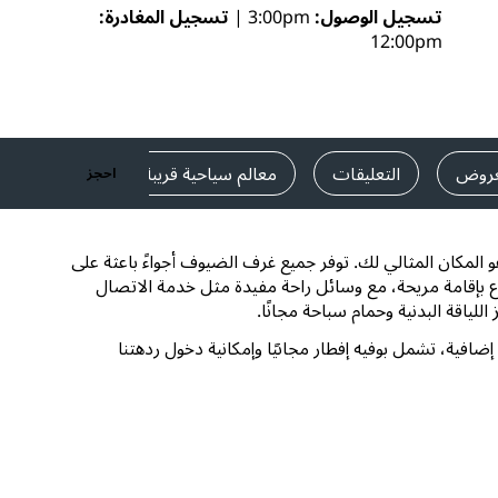
تسجيل الوصول
3:00pm
تسجيل المغادرة
قاعات الزفاف
12:00pm
إقامات مستدامة
إقامات الفرق الرياضية
مسافر بغرض العمل
فنادق في وسط المدينة
عروض
التعليقات
معالم سياحية قريبة
بيانات الاتص
احجز
تفضل بزيارة مدونتنا
Radisson Rewards
و المكان المثالي لك. توفر جميع غرف الضيوف أجواءً باعثة على
ع بإقامة مريحة، مع وسائل راحة مفيدة مثل خدمة الاتصال
استكشف برنامج Radisson Rewards
لياقة البدنية وحمام سباحة مجانًا.
المزايا
افية، تشمل بوفيه إفطار مجانيًا وإمكانية دخول ردهتنا
كيفية استخدام النقاط
كيفية ربح النقاط
موظفو الحجز ومُنظِّمو الرحلات