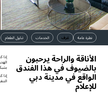
العلامات التجارية التابعة في الصين
نظرة عامة
غرف
الخدمات
تناول الطعام
الأناقة والراحة يرحبون
إذا ك
الهدو
بالضيوف في هذا الفندق
بشبكة
الواقع في مدينة دبي
إذا ك
التنفي
للإعلام