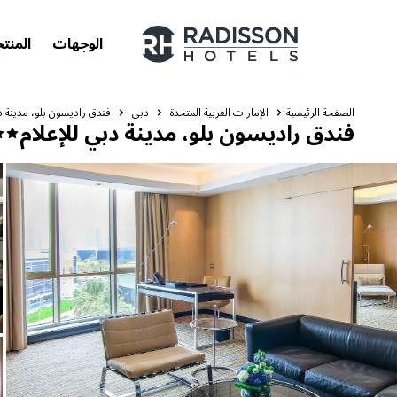
الوجهات
المنت
الصفحة الرئيسية
الإمارات العربية المتحدة
دبي
فندق راديسون بلو، مدينة دب
فندق راديسون بلو، مدينة دبي للإعلام
علاماتنا التجارية
علامات فنادق راديسون التجارية