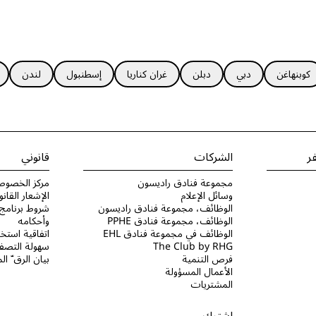
كوبنهاغن
دبي
دبلن
غران كناريا
إسطنبول
لندن
ر
الشركات
قانوني
مجموعة فنادق راديسون
مركز الخصوص
وسائل الإعلام
الإشعار القانو
الوظائف، مجموعة فنادق راديسون
الوظائف، مجموعة فنادق PPHE
وأحكامه
الوظائف في مجموعة فنادق EHL
اتفاقية استخد
The Club by RHG
سهولة التصفح
فرص التنمية
بيان الرق ّ ا
الأعمال المسؤولة
المشتريات
اشترك