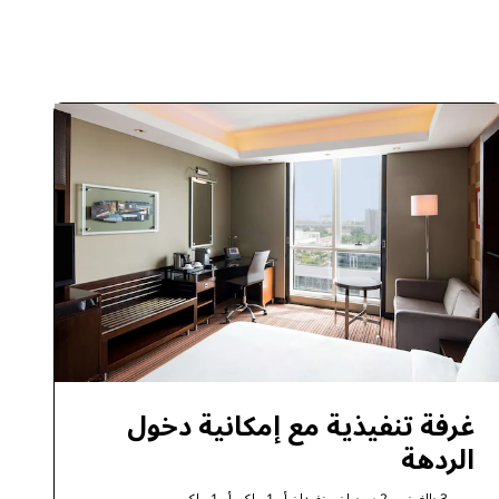
الانضمام
غرفة تنفيذية مع إمكانية دخول
الردهة
3 بالغين
2 سريران منفردان أو
1 ملكي أو
1 ملكي