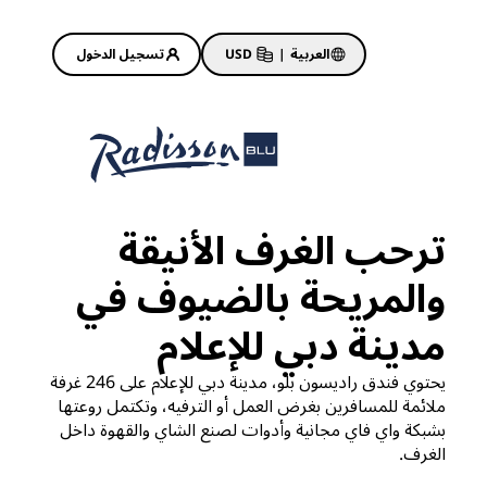
العربية
|
USD
تسجيل الدخول
Rad
عروض الفنادق
استكشف عروضنا
ترحب الغرف الأنيقة
ابدأ الآن لربح الكثير
والمريحة بالضيوف في
Deals of the Day
احجز مقدمًا
مدينة دبي للإعلام
 قريبًا
اطلع على الباقات المتاحة لدينا
يحتوي فندق راديسون بلو، مدينة دبي للإعلام على 246 غرفة
ملائمة للمسافرين بغرض العمل أو الترفيه، وتكتمل روعتها
أفكار السفر
بشبكة واي فاي مجانية وأدوات لصنع الشاي والقهوة داخل
الغرف.
فنادق مناسبة للعائلات
Rad Pets