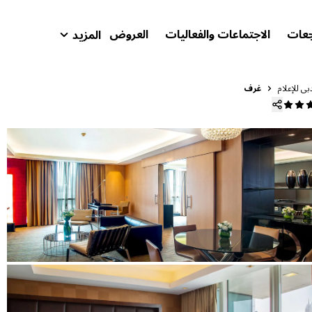
جعات
الاجتماعات والفعاليات
العروض
المزيد
isson Rewards
حجوزاتي
ي للإعلام
غرف
ابحث عن فندقك
الوجهات
المنتجعات
شقق فندقية مجهزة
فنادق قريبة من المطار
الفنادق الجديدة والمرتقب افتتاحها
الاجتماعات والفعاليات
استكشف برنامج Radisson Meetings
احجز اجتماعًا