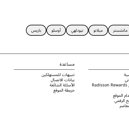
مانشستر
ميلانو
نيودلهي
أوسلو
باريس
مساعدة
ية
تنبيهات للمستهلكين
ني
بيانات الاتصال
شروط برنامج Radisson Rewards
الأسئلة الشائعة
خريطة الموقع
ام الموقع
 الرقمي
لمعاصر