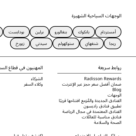
الوجهات السياحية الشهيرة
أمستردام
بانكوك
بنغالورو
برلين
بودابست
ريجا
شنغهاي
ستوكهولم
سيدني
زيورخ
روابط سريعة
المهنيون في قطاع السف
Radisson Rewards
الشركاء
ضمان أفضل سعر حجز عبر الإنترنت
وكلاء السفر
Blog
الوجهات
الفنادق الجديدة والمُزمع افتتاحها قريبًا
تطبيق فنادق راديسون
الفنادق المعتمدة في مجال الرياضة
فنادق مناسبة للعائلات
الصحة والسلامة
وسائل التواصل الاجتماعي
اكتشف تطبيقنا