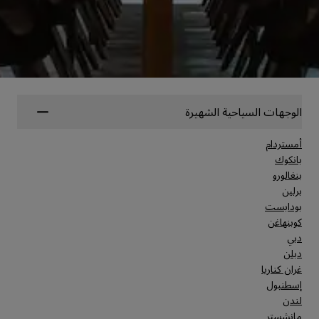
الوجهات السياحية الشهيرة
أمستردام
بانكوك
بنغالورو
برلين
بودابست
كوبنهاغن
دبي
دبلن
غران كناريا
إسطنبول
لندن
مانشستر