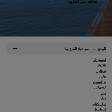
تعرّف على المزيد
الوجهات السياحية الشهيرة
أمستردام
بانكوك
بنغالورو
برلين
بودابست
كوبنهاغن
دبي
دبلن
غران كناريا
إسطنبول