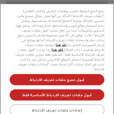
وسائل الإعلام
الفنادق المعتمدة في مجال الرياضة
الوظائف، مجموعة فنادق راديسون
مركز الخصوصية
مساعدة
فنادق مناسبة للعائلات
رامج التتبّع الملحقة بالويب وعلامات البكسل وكائنات الفلاش)
الوظائف، مجموعة فنادق PPHE
الإشعار القانوني
الصحة والسلامة
("ملفات تعريف الارتباط") للتأكد من أنها تعمل بشكل صحيح وآمن،
الوظائف في مجموعة فنادق EHL
شروط برنامج Radisson Rewards وأحكامه
تنبيهات للمستهلكين
لتحسين إعلاناتك وتجربة التصفح الخاصة بك وتخصيصها، وتحليل
The Club by RHG
وسائل التواصل الاجتماعي
اتفاقية استخدام الموقع
نسبة استخدام مواقع الويب واستخدامها، لتذكر إعداداتك، ودعم جهود
بيانات الاتصال
فرص التنمية
التسويق والمبيعات لدينا. من خلال تحديد "قبول ملفات تعريف
سهولة التصفح الرقمي
الأسئلة الشائعة
علامات فنادق راديسون التجارية
الأعمال المسؤولة
الارتباط"، فأنت توافق على أنه يجوز لمجموعة فنادق راديسون جمع
بيان الرق ّ المعاصر
خريطة الموقع
بيانات عنك واستخدام ملفات تعريف الارتباط كما هو موضح في
المشتريات
إشعار الخصوصية الخاص بنا [
نقر هنا
] وإشعار ملفات تعريف
الارتباط والتقنيات ذات الصلة [
انقر هنا
]. إذا حددت "قبول ملفات
تعريف الارتباط الأساسية فقط"، فسنقوم فقط بتخزين ملفات تعريف
الارتباط الضرورية لتشغيل الموقع الإلكتروني بشكل جيد. إذا كنت
ترغب في اتخاذ خيارات أكثر تحديدًا، فحدد "إعدادات ملفات تعريف
الارتباط".
لا تفوّت فرصة الحصول على أفضل عروضنا
قبول جميع ملفات تعريف الارتباط
قبول ملفات تعريف الارتباط الأساسية فقط
© 2026 مجموعة فنادق راديسون.
جميع الحقوق محفوظة. مجموعة فنادق
راديسون (RHG)، وراديسون، وراديسون رِد، وراديسون بلو، وراديسون كوليكشن،
وراديسون إنديفيديولز، وبارك بلازا، وبارك إن، وكانتري إن آند سويتس، وPrize by
Radisson، وRadisson Rewards، وRadisson Meetings هي علامات تجارية
احجز
إعدادات ملفات تعريف الارتباط
مُسجَّلة في مكتب الولايات المتحدة لبراءات الاختراع والعلامات التجارية وأماكن أخرى.