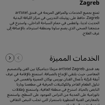
Zagreb
تمتع بجميع الخدمات والمرافق المريحة في فندق art’otel
Zagreb. حافظ على روتينك التدريبي في مركز اللياقة البدنية
الحديث لدينا، واغطس في حمام السباحة الداخلي، واسترخ في
منتجعنا الصحي الذي يضم ساونا ومنطقة استرخاء، بالإضافة إلى
غرف العلاج.
الخدمات المميزة
يعد فندق art’otel Zagreb مزيجًا ديناميكيًا بين الفن والتصميم
المعاصر، حيث يلتقي الإبداع بالضيافة. استمتع بالإقامة في غرف
أنيقة مُزيّنة بأعمال الفنان بوريس بوكان المميزة وانغمس في
تناول الطعام الفاخر والكوكتيلات الحرفية في مطعمنا وبارنا
النابض بالحياة. استرخ في منطقة العافية، واستمتع بإطلالات
بانورامية على المدينة من التراس الموجود على السطح، واستمتع
بالمعارض الفنية المتطورة باستمرار التي تجلب النبض الثقافي
لمدينة زغرب إلى الحياة.