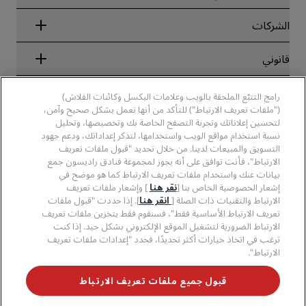
ضمان أفضل سعر حجز عبر الإنترنت
Blog
الشركاء
الشركات
الوجهات
وكلاء السفر
الفنادق الجديدة والمُزمع افتتاحها قريبًا
مجموعة فنادق راديسون
قانوني
تطبيق فنادق راديسون
وسائل الإعلام
الفنادق المعتمدة في مجال الرياضة
الوظائف، مجموعة فنادق راديسون
مركز الخصوصية
مساعدة
فنادق مناسبة للعائلات
رامج التتبّع الملحقة بالويب وعلامات البكسل وكائنات الفلاش)
الوظائف، مجموعة فنادق PPHE
الإشعار القانوني
الصحة والسلامة
("ملفات تعريف الارتباط") للتأكد من أنها تعمل بشكل صحيح وآمن،
الوظائف في مجموعة فنادق EHL
شروط برنامج Radisson Rewards وأحكامه
لتحسين إعلاناتك وتجربة التصفح الخاصة بك وتخصيصها، وتحليل
تنبيهات للمستهلكين
The Club by RHG
وسائل التواصل الاجتماعي
اتفاقية استخدام الموقع
نسبة استخدام مواقع الويب واستخدامها، لتذكر إعداداتك، ودعم جهود
بيانات الاتصال
فرص التنمية
التسويق والمبيعات لدينا. من خلال تحديد "قبول ملفات تعريف
سهولة التصفح الرقمي
الأسئلة الشائعة
علامات فنادق راديسون التجارية
الأعمال المسؤولة
الارتباط"، فأنت توافق على أنه يجوز لمجموعة فنادق راديسون جمع
بيان الرق ّ المعاصر
خريطة الموقع
بيانات عنك واستخدام ملفات تعريف الارتباط كما هو موضح في
المشتريات
إشعار الخصوصية الخاص بنا [
نقر هنا
] وإشعار ملفات تعريف
الارتباط والتقنيات ذات الصلة [
انقر هنا
]. إذا حددت "قبول ملفات
تعريف الارتباط الأساسية فقط"، فسنقوم فقط بتخزين ملفات تعريف
الارتباط الضرورية لتشغيل الموقع الإلكتروني بشكل جيد. إذا كنت
ترغب في اتخاذ خيارات أكثر تحديدًا، فحدد "إعدادات ملفات تعريف
الارتباط".
لا تفوّت فرصة الحصول على أفضل عروضنا
قبول جميع ملفات تعريف الارتباط