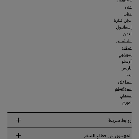
دبي
دبلن
غران كناريا
إسطنبول
لندن
مانشستر
ميلانو
نيودلهي
أوسلو
باريس
ريجا
شنغهاي
ستوكهولم
سيدني
زيورخ
روابط سريعة
Radisson Rewards
المهنيون في قطاع السفر