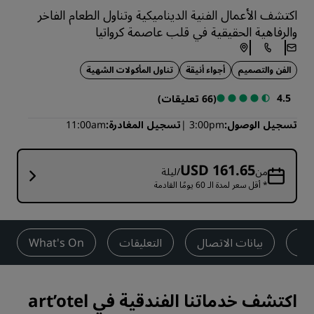
اكتشف الأعمال الفنية الديناميكية وتناول الطعام الفاخر
والرفاهية الحقيقية في قلب عاصمة كرواتيا
الفن والتصميم
أجواء أنيقة
تناول المأكولات الشهية
4.5
(66 تعليقات)
تسجيل الوصول
3:00pm
تسجيل المغادرة
11:00am
USD 161.65
من
/ليلة
* أقل سعر لمدة الـ 60 يومًا القادمة
يبة
بيانات الاتصال
التعليقات
What's On
اكتشف خدماتنا الفندقية في art’otel