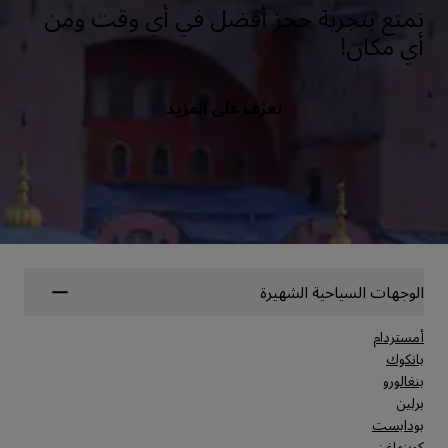
تمتع بتجربة حجز أفضل في أي وقت ومن
أي مكان!
تعرّف على المزيد
الوجهات السياحية الشهيرة
أمستردام
بانكوك
بنغالورو
برلين
بودابست
كوبنهاغن