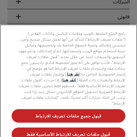
الشركاء
الشركات
الوجهات
وكلاء السفر
الفنادق الجديدة والمُزمع افتتاحها قريبًا
مجموعة فنادق راديسون
قانوني
تطبيق فنادق راديسون
وسائل الإعلام
الفنادق المعتمدة في مجال الرياضة
الوظائف، مجموعة فنادق راديسون
مركز الخصوصية
مساعدة
فنادق مناسبة للعائلات
رامج التتبّع الملحقة بالويب وعلامات البكسل وكائنات الفلاش)
الوظائف، مجموعة فنادق PPHE
الإشعار القانوني
الصحة والسلامة
("ملفات تعريف الارتباط") للتأكد من أنها تعمل بشكل صحيح وآمن،
الوظائف في مجموعة فنادق EHL
شروط برنامج Radisson Rewards وأحكامه
تنبيهات للمستهلكين
لتحسين إعلاناتك وتجربة التصفح الخاصة بك وتخصيصها، وتحليل
The Club by RHG
وسائل التواصل الاجتماعي
اتفاقية استخدام الموقع
نسبة استخدام مواقع الويب واستخدامها، لتذكر إعداداتك، ودعم جهود
بيانات الاتصال
فرص التنمية
التسويق والمبيعات لدينا. من خلال تحديد "قبول ملفات تعريف
سهولة التصفح الرقمي
الأسئلة الشائعة
علامات فنادق راديسون التجارية
الأعمال المسؤولة
الارتباط"، فأنت توافق على أنه يجوز لمجموعة فنادق راديسون جمع
بيان الرق ّ المعاصر
خريطة الموقع
بيانات عنك واستخدام ملفات تعريف الارتباط كما هو موضح في
المشتريات
إشعار الخصوصية الخاص بنا [
نقر هنا
] وإشعار ملفات تعريف
الارتباط والتقنيات ذات الصلة [
انقر هنا
]. إذا حددت "قبول ملفات
تعريف الارتباط الأساسية فقط"، فسنقوم فقط بتخزين ملفات تعريف
الارتباط الضرورية لتشغيل الموقع الإلكتروني بشكل جيد. إذا كنت
ترغب في اتخاذ خيارات أكثر تحديدًا، فحدد "إعدادات ملفات تعريف
الارتباط".
لا تفوّت فرصة الحصول على أفضل عروضنا
قبول جميع ملفات تعريف الارتباط
قبول ملفات تعريف الارتباط الأساسية فقط