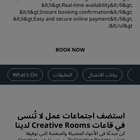
&lt;li&gt;Real-time availability&lt;/li&gt;
&lt;li&gt;Instant booking confirmation&lt;/li&gt;
&lt;li&gt;Easy and secure online payment&lt;/li&gt;
&lt;/ul&gt;
BOOK NOW
يبة
بيانات الاتصال
التعليقات
What's On
استضف اجتماعات عمل لا تُنسى
في قاعات Creative Rooms لدينا
كن مبدعًا في الأجواء المضيئة والمنعشة التي توفرها