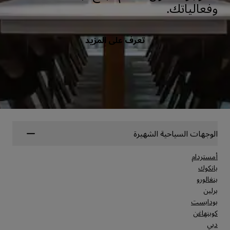
وفعالياتك.
تعرف على المزيد
الوجهات السياحية الشهيرة
أمستردام
بانكوك
بنغالورو
برلين
بودابست
كوبنهاغن
دبي