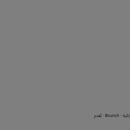
الانضمام
محلي · عالمي · مناسب للعائلات · مسموح ببطاقات الائتمان · يُمكن تلبية المتطلبات الغذائية · Brunch · يُقدم