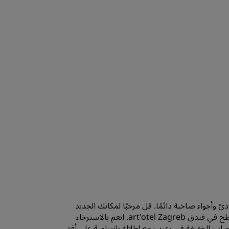
كوكتيلات مصنوعة يدويًا وغروب شمس صيفي هادئ وأجواء صاخبة دائمًا. ‏‫قل مرحبًا لمكانك الجديد
المفضل للمواعيد الرومانسية والفعاليات: بار السطح في فندق art'otel Zagreb.‬ انعم بالاسترخاء
بات الخفيفة في زغرب مع إطلالة بانورامية على أفق