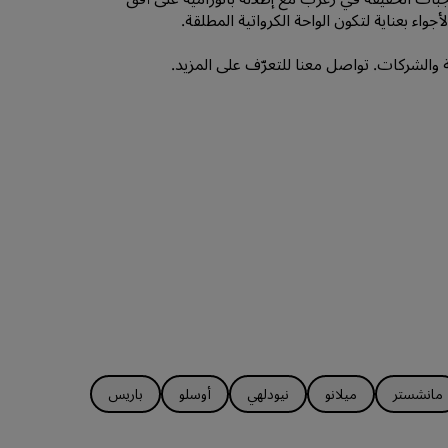
واء بعناية لتكون الواحة الكرواتية المطلقة.
والشركات. تواصل معنا للتعرّف على المزيد.
مانشستر
ميلانو
نيودلهي
أوسلو
باريس