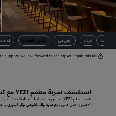
العلامات التجارية التابعة في الصين
ظرة عامة
غرف
العروض
تناول الطعام
الاجتم
 support, we look forward to seeing you again this fall!
استكشف تجربة مطعم YEZI مع تناول الطعام الآسيوي وأنواع الشاي المتخصصة والكوكتيلات المبتكرة
يقدم مطعم YEZI الخاص بنا مساحة نابضة با
الآسيوية مثل طبق ديم سوم والساشيمي والياكيتوري والمزيد. استكشف المزيج الإبداعي في بار YEZI أو تفضل ب