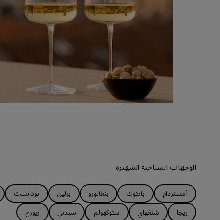
الوجهات السياحية الشهيرة
أمستردام
بانكوك
بنغالورو
برلين
بودابست
ريجا
شنغهاي
ستوكهولم
سيدني
زيورخ