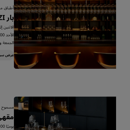
أطباق مت
بار YEZI
الاثنين إلى ال
الأحد 12:00 - 23:00
الجمعة و السبت
عرض سر
مسموح با
مقهى ZI
يوميًا 12:00 - 23:00