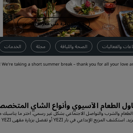
اطلب عرض أسعار
وجهات الفعاليات
إلقاء نظرة على معرض الصور
حلول الصناعة
البحث عن الرحلات
اعات والفعاليات
الصحة واللياقة
مجلة
الخدمات
البحث عن الرحلات
e're taking a short summer break – thank you for all your love and
تناول الطعام
البحث عن مطعم
الخدمات الرقمية
تطبيق فنادق راديسون
لحياة لتناول الطعام والشرب والتواصل الاجتماعي بشكل غير رسمي. اختر ما ين
زيارة مقهى YEZI ذو الطراز الأوروبي لتناول الحلويات اللذيذة والشاي.