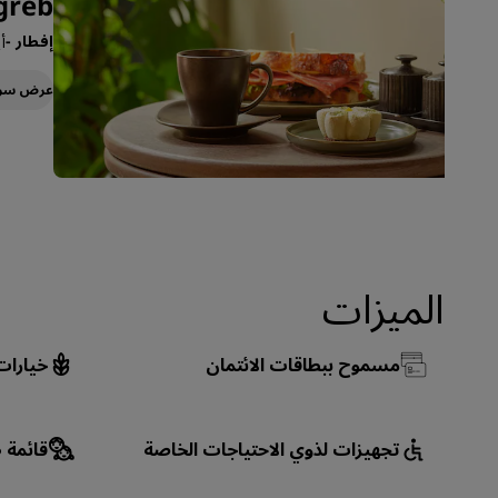
agreb
إفطار
-
أي
عرض سر
الميزات
مسموح ببطاقات الائتمان
خيارات
تجهيزات لذوي الاحتياجات الخاصة
قائمة 