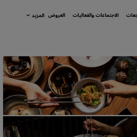
جعات
الاجتماعات والفعاليات
العروض
المزيد
isson Rewards
حجوزاتي
ابحث عن فندقك
الوجهات
المنتجعات
شقق فندقية مجهزة
فنادق قريبة من المطار
الفنادق الجديدة والمرتقب افتتاحها
الاجتماعات والفعاليات
استكشف برنامج Radisson Meetings
احجز اجتماعًا