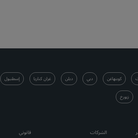
ت
كوبنهاغن
دبي
دبلن
غران كناريا
إسطنبول
زيورخ
ر
الشركات
قانوني