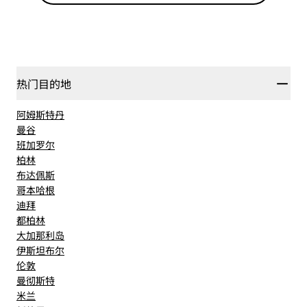
热门目的地
阿姆斯特丹
曼谷
班加罗尔
柏林
布达佩斯
哥本哈根
迪拜
都柏林
大加那利岛
伊斯坦布尔
伦敦
曼彻斯特
米兰