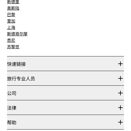
新德里
奥斯陆
巴黎
里加
上海
斯德哥尔摩
悉尼
苏黎世
快速链接
丽赏会
旅行专业人员
优惠在线价格保证
Blog
合作伙伴
公司
目的地
旅行社
新开和即将开业的酒店
丽笙酒店集团
法律
丽笙酒店集团APP
媒体
体育认证酒店
工作机会 RHG
隐私中心
帮助
家庭友好型酒店
工作机会 PPHE
法律声明
健康与安全