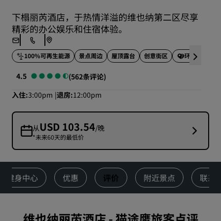
下榻丽芮酒店，于热情洋溢的维也纳第二区尽享
精彩的办公娱乐和住宿体验。
景点周边
屋顶露台
创意街区
100%可再生能源
环保酒店
4.5
(562条评论)
入住
3:00pm
退房
12:00pm
USD 103.54
从
/晚
*未来60天的最低价
健身中心
优惠
评价
附近景点
联系
维也纳丽芮酒店
-
猫途鹰旅客点评