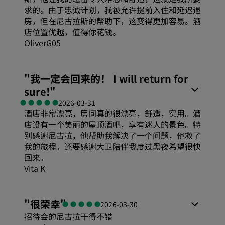
求的。由于忠诚计划，我被允许提前入住和延迟退
睡眠质量
房，但在尼古拉斯的帮助下，这变得更加容易。酒
店位置优越，值得你花钱。
OliverG05
位置
"
我一定会回来的！ I will return for
卫生
sure!
"
2026-03-31
酒店非常漂亮，房间真的很漂亮，舒适，实用。酒
服务
店设有一个美丽的屋顶酒吧，享有迷人的景色。特
别感谢尼古拉，他帮助我解决了一个问题，他救了
我的旅程。还要感谢大卫陪伴我度过黑夜希望很快
回来。
Vita K
舒适度
"
很荣幸
"
2026-03-30
招待会的尼古拉干得不错