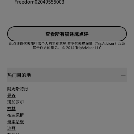
性价比
Freedom02049555003
睡眠质量
查看所有猫途鹰点评
位置
此点评仅代表旅行者个人的主观意见,并不代表猫途鹰（TripAdvisor）以及
其合作方的意见。
© 2014 TripAdvisor LLC
卫生
热门目的地
服务
阿姆斯特丹
曼谷
班加罗尔
柏林
布达佩斯
哥本哈根
迪拜