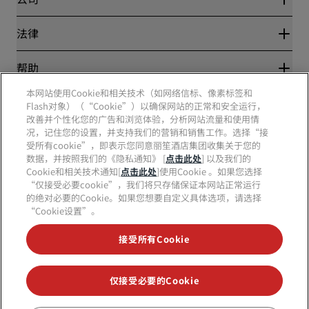
目的地
旅行社
新开和即将开业的酒店
丽笙酒店集团
法律
丽笙酒店集团APP
媒体
体育认证酒店
工作机会 RHG
隐私中心
帮助
家庭友好型酒店
工作机会 PPHE
法律声明
健康与安全
工作机会 EHL
本网站使用Cookie和相关技术（如网络信标、像素标签和
丽赏会条款和条件
消费者警示
The Club by RHG
Flash对象）（“Cookie”）以确保网站的正常和安全运行，
社交媒体
网站使用协议
联系方式
改善并个性化您的广告和浏览体验，分析网站流量和使用情
发展机会
数字无障碍
常见问题
况，记住您的设置，并支持我们的营销和销售工作。选择“接
责任经营
丽笙酒店集团品牌
现代奴隶制声明
网站地图
受所有cookie”，即表示您同意丽笙酒店集团收集关于您的
采购
数据，并按照我们的《隐私通知》 [
点击此处
] 以及我们的
Cookie和相关技术通知[
点击此处
]使用Cookie 。如果您选择
“仅接受必要cookie”，我们将只存储保证本网站正常运行
的绝对必要的Cookie。如果您想要自定义具体选项，请选择
“Cookie设置”。
接受所有Cookie
不再错失我们最受欢迎的酒店优惠
仅接受必要的Cookie
© 2026 丽笙酒店集团.
保留所有权利。RHG丽笙酒店集团、丽筠、丽芮、丽