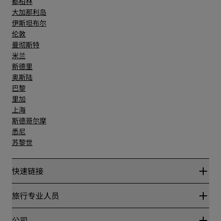
都柏林
大加那利岛
伊斯坦布尔
伦敦
曼彻斯特
米兰
新德里
奥斯陆
巴黎
里加
上海
斯德哥尔摩
悉尼
苏黎世
快速链接
丽赏会
旅行专业人员
优惠在线价格保证
Blog
合作伙伴
公司