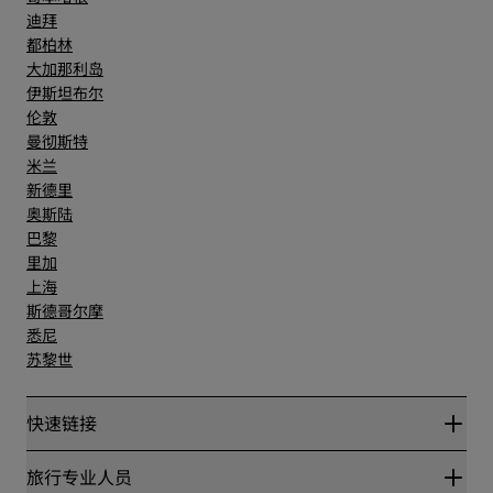
迪拜
都柏林
大加那利岛
伊斯坦布尔
伦敦
曼彻斯特
米兰
新德里
奥斯陆
巴黎
里加
上海
斯德哥尔摩
悉尼
苏黎世
快速链接
丽赏会
旅行专业人员