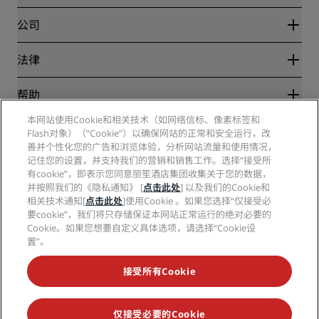
优惠在线价格保证
Blog
合作伙伴
公司
目的地
旅行社
新开和即将开业的酒店
丽笙酒店集团
法律
丽笙酒店集团APP
媒体
体育认证酒店
工作机会 RHG
隐私中心
帮助
家庭友好型酒店
工作机会 PPHE
法律声明
健康与安全
工作机会 EHL
本网站使用Cookie和相关技术（如网络信标、像素标签和
丽赏会条款和条件
消费者警示
Flash对象）（“Cookie”）以确保网站的正常和安全运行，改
The Club by RHG
社交媒体
网站使用协议
联系方式
善并个性化您的广告和浏览体验，分析网站流量和使用情况，
发展机会
数字无障碍
常见问题
记住您的设置，并支持我们的营销和销售工作。选择“接受所
丽笙酒店集团品牌
责任经营
现代奴隶制声明
网站地图
有cookie”，即表示您同意丽笙酒店集团收集关于您的数据，
采购
并按照我们的《隐私通知》 [
点击此处
] 以及我们的Cookie和
相关技术通知[
点击此处
]使用Cookie 。如果您选择“仅接受必
要cookie”，我们将只存储保证本网站正常运行的绝对必要的
Cookie。如果您想要自定义具体选项，请选择“Cookie设
置”。
接受所有Cookie
不再错失我们最受欢迎的酒店优惠
仅接受必要的Cookie