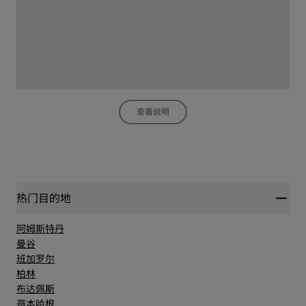
查看说明
热门目的地
阿姆斯特丹
曼谷
班加罗尔
柏林
布达佩斯
哥本哈根