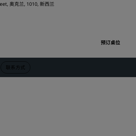
eet, 奥克兰, 1010, 新西兰
婚礼场地
环保酒店
体育团队住宿
商务旅客
预订桌位
市中心酒店
访问我们的博客
联系方式
丽赏会
了解丽赏会
礼遇
如何使用积分
如何赚取积分
预订人员和策划人员