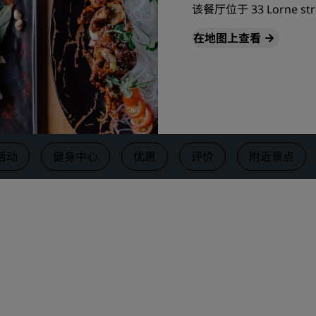
该餐厅位于 33 Lorne str
请求报价
在地图上查看
活动目的地
行业方案
搜索航班
搜索航班
活动
健身中心
优惠
评价
附近景点
餐饮
搜索餐厅
数字服务
丽笙酒店集团应用程序