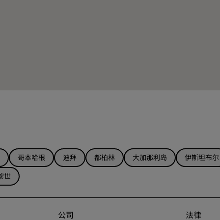
哥本哈根
迪拜
都柏林
大加那利岛
伊斯坦布尔
黎世
公司
法律