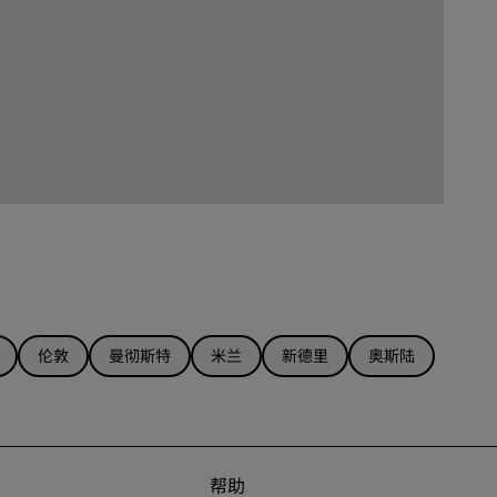
伦敦
曼彻斯特
米兰
新德里
奥斯陆
帮助