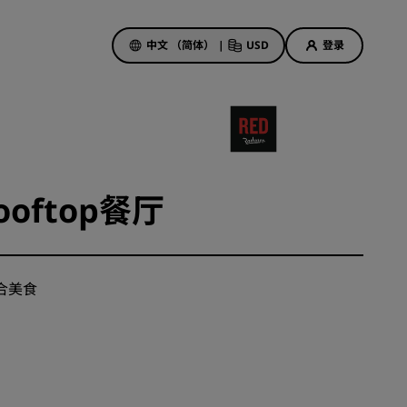
中文 （简体）
|
USD
登录
酒店优惠
探索我们的优惠
Rooftop餐厅
美好的初遇，丰厚的奖励
当日特惠
提前预订
融合美食
查看套餐
旅行灵感
家庭友好型酒店
Rad Pets