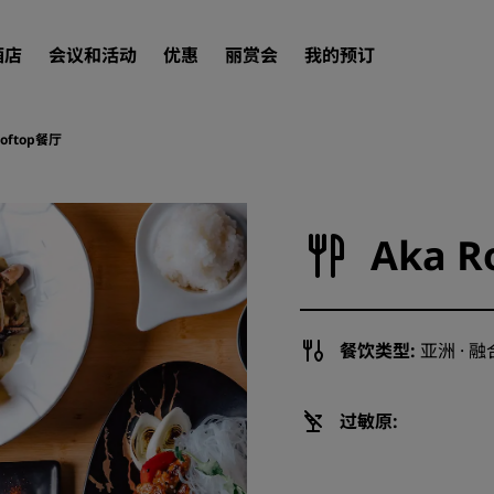
酒店
会议和活动
优惠
丽赏会
我的预订
ooftop餐厅
查找酒店
目的地
Aka 
度假酒店
服务式公寓
机场酒店
餐饮类型:
亚洲 · 
新开业和即将开业的酒店
会议和活动
过敏原:
探索丽笙会议
预订会议空间