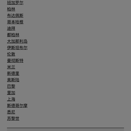
班加罗尔
柏林
布达佩斯
哥本哈根
迪拜
都柏林
大加那利岛
伊斯坦布尔
伦敦
曼彻斯特
米兰
新德里
奥斯陆
巴黎
里加
上海
斯德哥尔摩
悉尼
苏黎世