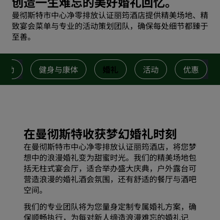
创造一生难忘的美好婚礼回忆。
曼彻斯特市中心净零排放认证丽筠酒店提供精美场地、精
致宴会菜单与专业的活动策划团队，确保每处细节都臻于
至善。
活动
健身与康体
婚礼
活动
优惠
在曼彻斯特收获梦幻婚礼时刻
在曼彻斯特市中心净零排放认证丽筠酒店，将您梦
想中的浪漫婚礼变为甜蜜时光。我们的精美场地包
括无柱式宴会厅，适合举办盛大庆典，户外露台可
营造浪漫的婚礼酒会氛围，还有舒适的餐厅与酒吧
空间。
我们的专业团队将为您量身定制专属婚礼方案，确
保顺畅执行，为每对新人缔造浪漫难忘的婚礼记