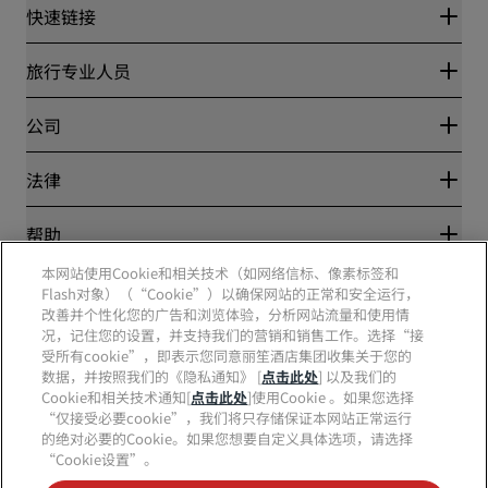
快速链接
丽赏会
旅行专业人员
优惠在线价格保证
Blog
合作伙伴
公司
目的地
旅行社
新开和即将开业的酒店
丽笙酒店集团
法律
丽笙酒店集团APP
媒体
体育认证酒店
工作机会 RHG
隐私中心
帮助
家庭友好型酒店
工作机会 PPHE
法律声明
健康与安全
工作机会 EHL
本网站使用Cookie和相关技术（如网络信标、像素标签和
丽赏会条款和条件
消费者警示
The Club by RHG
Flash对象）（“Cookie”）以确保网站的正常和安全运行，
社交媒体
网站使用协议
联系方式
改善并个性化您的广告和浏览体验，分析网站流量和使用情
发展机会
数字无障碍
常见问题
况，记住您的设置，并支持我们的营销和销售工作。选择“接
责任经营
丽笙酒店集团品牌
现代奴隶制声明
网站地图
受所有cookie”，即表示您同意丽笙酒店集团收集关于您的
采购
数据，并按照我们的《隐私通知》 [
点击此处
] 以及我们的
Cookie和相关技术通知[
点击此处
]使用Cookie 。如果您选择
“仅接受必要cookie”，我们将只存储保证本网站正常运行
的绝对必要的Cookie。如果您想要自定义具体选项，请选择
“Cookie设置”。