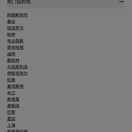
热门目的地
阿姆斯特丹
曼谷
班加罗尔
柏林
布达佩斯
哥本哈根
迪拜
都柏林
大加那利岛
伊斯坦布尔
伦敦
曼彻斯特
米兰
新德里
奥斯陆
巴黎
里加
上海
斯德哥尔摩