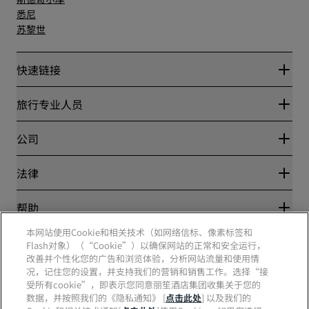
悉尼
苏黎世
快速链接
丽赏会
旅行专业人员
优惠在线价格保证
Blog
合作伙伴
公司
目的地
旅行社
新开和即将开业的酒店
丽笙酒店集团
法律
丽笙酒店集团APP
媒体
体育认证酒店
工作机会 RHG
隐私中心
帮助
家庭友好型酒店
工作机会 PPHE
法律声明
健康与安全
工作机会 EHL
本网站使用Cookie和相关技术（如网络信标、像素标签和
丽赏会条款和条件
消费者警示
The Club by RHG
Flash对象）（“Cookie”）以确保网站的正常和安全运行，
社交媒体
网站使用协议
联系方式
改善并个性化您的广告和浏览体验，分析网站流量和使用情
发展机会
数字无障碍
常见问题
况，记住您的设置，并支持我们的营销和销售工作。选择“接
责任经营
丽笙酒店集团品牌
现代奴隶制声明
网站地图
受所有cookie”，即表示您同意丽笙酒店集团收集关于您的
采购
数据，并按照我们的《隐私通知》 [
点击此处
] 以及我们的