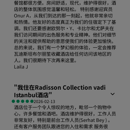
餐馆都很方便。房间舒适，现代，维护得很好，酒
服务
店的整体氛围感觉温馨和轻松。 特别感谢迎宾员
睡眠质量
Onur A，从我们到达的那一刻起，他就非常亲切
和热情。他友好的态度真正为我们的住宿定下了基
调。我们还要感谢欧努尔·Y、卡比尔和尤萨夫在
位置
我们访问期间的出色服务和专业精神。他们对细节
的关注和提供帮助的意愿使我们的体验更加愉快。
总的来说，我们有一个梦幻般的体验，一定会推荐
卫生
瓦迪斯坦布尔丽笙收藏酒店给任何访问该地区的
人。我们很期待下次再来这里。
Laila J
服务
舒适度
"
我住在Radisson Collection vadi
Istanbul酒店
"
性价比
2026-02-13
酒店位于一个令人惊叹的地方，毗邻一个购物中
心，许多餐馆和酒吧。酒店维护得很好，工作人员
睡眠质量
非常友好，特别是前台工作人员(Serhat Bey ) 。
还有客户服务团队跟进您的入住和需求 服务很