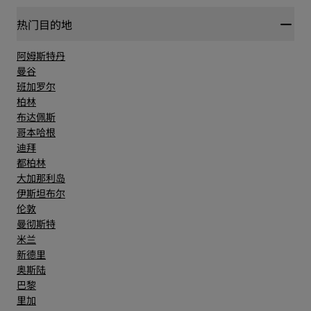
位置
热门目的地
阿姆斯特丹
卫生
曼谷
班加罗尔
柏林
服务
布达佩斯
哥本哈根
迪拜
都柏林
大加那利岛
伊斯坦布尔
伦敦
曼彻斯特
米兰
新德里
奥斯陆
巴黎
里加