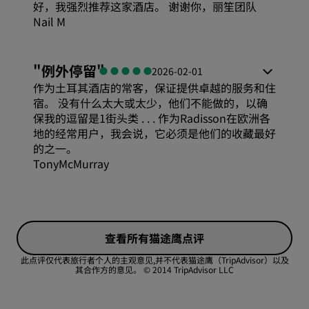
好，我强烈推荐这家酒店。 谢谢你，丽笙团队
位置
Nail M
卫生
"
例外停留
"
2026-02-01
作为土耳其酒店的常客，保证提供卓越的服务和住
服务
宿。 没有什么太大或太少，他们不能做的，以确
保我的逗留是1街头类 . . . 作为Radisson在欧洲各
地的经常用户，我会说，它必须是他们的收藏最好
的之一。
TonyMcMurray
舒适度
查看所有猫途鹰点评
性价比
此点评仅代表旅行者个人的主观意见,并不代表猫途鹰（TripAdvisor）以及
其合作方的意见。
© 2014 TripAdvisor LLC
睡眠质量