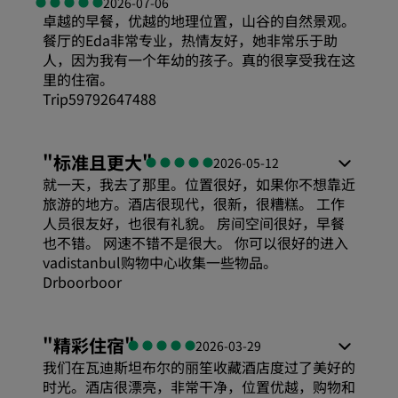
2026-07-06
卓越的早餐，优越的地理位置，山谷的自然景观。
餐厅的Eda非常专业，热情友好，她非常乐于助
人，因为我有一个年幼的孩子。真的很享受我在这
里的住宿。
Trip59792647488
舒适度
"
标准且更大
"
2026-05-12
就一天，我去了那里。位置很好，如果你不想靠近
性价比
旅游的地方。酒店很现代，很新，很糟糕。 工作
人员很友好，也很有礼貌。 房间空间很好，早餐
也不错。 网速不错不是很大。 你可以很好的进入
睡眠质量
vadistanbul购物中心收集一些物品。
Drboorboor
位置
舒适度
"
精彩住宿
"
2026-03-29
我们在瓦迪斯坦布尔的丽笙收藏酒店度过了美好的
卫生
性价比
时光。酒店很漂亮，非常干净，位置优越，购物和