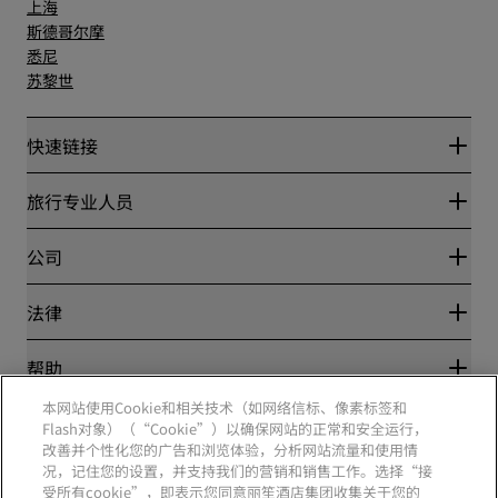
上海
斯德哥尔摩
悉尼
苏黎世
快速链接
丽赏会
旅行专业人员
优惠在线价格保证
Blog
合作伙伴
公司
目的地
旅行社
新开和即将开业的酒店
丽笙酒店集团
法律
丽笙酒店集团APP
媒体
体育认证酒店
工作机会 RHG
隐私中心
帮助
家庭友好型酒店
工作机会 PPHE
法律声明
健康与安全
工作机会 EHL
本网站使用Cookie和相关技术（如网络信标、像素标签和
丽赏会条款和条件
消费者警示
The Club by RHG
Flash对象）（“Cookie”）以确保网站的正常和安全运行，
社交媒体
网站使用协议
联系方式
改善并个性化您的广告和浏览体验，分析网站流量和使用情
发展机会
数字无障碍
常见问题
况，记住您的设置，并支持我们的营销和销售工作。选择“接
责任经营
丽笙酒店集团品牌
现代奴隶制声明
网站地图
受所有cookie”，即表示您同意丽笙酒店集团收集关于您的