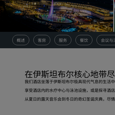
中国附属品牌
查看图片
概述
客房
服务
餐饮
会议与
在伊斯坦布尔核心地带尽
我们酒店坐落于伊斯坦布尔极具现代气息的生活中
享受酒店内的
水疗中心与泳池
设施，或是探寻酒店
从夏日的露天音乐会到冬日的奇幻圣诞庆典，尽情