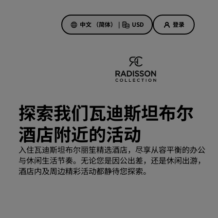
中文 （简体）
|
USD
登录
酒店优惠
探索我们的优惠
探索我们瓦迪斯坦布尔
美好的初遇，丰厚的奖励
酒店附近的活动
当日特惠
提前预订
入住瓦迪斯坦布尔丽笙精选酒店，尽享从容平衡的办公
查看套餐
与休闲生活节奏。无论您是因公出差，还是休闲出游，
酒店内及周边精彩活动都静待您探索。
旅行灵感
家庭友好型酒店
Rad Pets