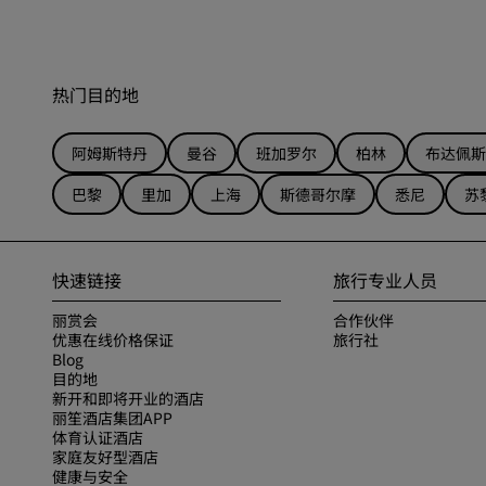
热门目的地
阿姆斯特丹
曼谷
班加罗尔
柏林
布达佩斯
巴黎
里加
上海
斯德哥尔摩
悉尼
苏
快速链接
旅行专业人员
丽赏会
合作伙伴
优惠在线价格保证
旅行社
Blog
目的地
新开和即将开业的酒店
丽笙酒店集团APP
体育认证酒店
家庭友好型酒店
健康与安全