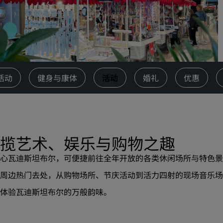
请求报价
活动目的地
行业方案
搜索航班
活动
健身与康体
活动
婚礼
优惠
搜索航班
餐饮
揽艺术、娱乐与购物之趣
搜索餐厅
心瓦迪斯坦布尔，可便捷前往全年开放的各类休闲场所与特色
景
数字服务
周边热门去处，从购物场所、节庆活动到活力四射的现场音乐场
丽笙酒店集团应用程序
体验瓦迪斯坦布尔的万般韵味。