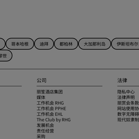
哥本哈根
迪拜
都柏林
大加那利岛
伊斯坦布尔
黎世
公司
法律
丽笙酒店集团
隐私中心
媒体
法律声明
工作机会 RHG
丽赏会条款
工作机会 PPHE
网站使用协
工作机会 EHL
数字无障碍
The Club by RHG
现代奴隶制
发展机会
责任经营
采购