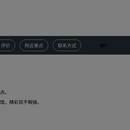
婚礼场地
环保酒店
体育团队住宿
商务旅客
市中心酒店
评价
附近景点
联系方式
预订
访问我们的博客
丽赏会
了解丽赏会
礼遇
点
。
如何使用积分
馆，精彩目不暇接。
如何赚取积分
预订人员和策划人员