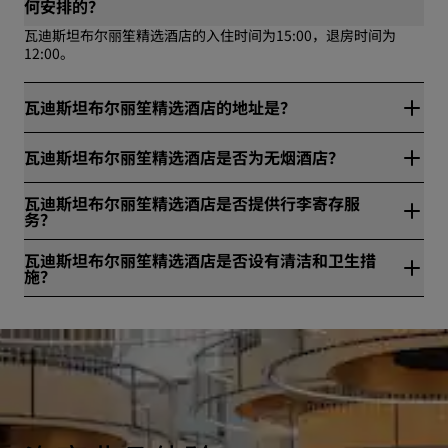
何安排的？
瓦迪斯坦布尔丽笙精选酒店的入住时间为15:00，退房时间为
12:00。
瓦迪斯坦布尔丽笙精选酒店的地址是？
瓦迪斯坦布尔丽笙精选酒店位于Ayazağa Mah. Azerbaycan Cad.
瓦迪斯坦布尔丽笙精选酒店是否为无烟酒店？
1A Apt. No. 3A，伊斯坦布尔，土耳其。
是，瓦迪斯坦布尔丽笙精选酒店是无烟酒店。
瓦迪斯坦布尔丽笙精选酒店是否提供行李寄存服
务？
是，瓦迪斯坦布尔丽笙精选酒店提供行李寄存服务。
瓦迪斯坦布尔丽笙精选酒店是否设有清洁和卫生措
施？
所有丽笙酒店集团旗下酒店均设有清洁和卫生措施，确保宾客的
健康与安全。请访问网站进一步了解详情：
https://www.radissonhotels.com/en-us/social-
responsibility/health-safety