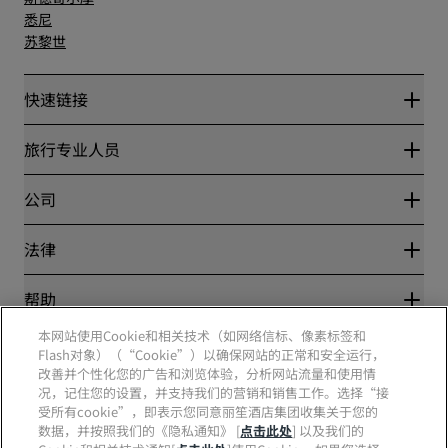
悉尼
苏黎世
快速链接
丽赏会
旅行专业人员
优惠在线价格保证
Blog
合作伙伴
公司
目的地
旅行社
新开和即将开业的酒店
丽笙酒店集团
法律
丽笙酒店集团APP
媒体
体育认证酒店
工作机会 RHG
隐私中心
帮助
家庭友好型酒店
工作机会 PPHE
法律声明
健康与安全
工作机会 EHL
本网站使用Cookie和相关技术（如网络信标、像素标签和
丽赏会条款和条件
消费者警示
The Club by RHG
Flash对象）（“Cookie”）以确保网站的正常和安全运行，
社交媒体
网站使用协议
联系方式
改善并个性化您的广告和浏览体验，分析网站流量和使用情
发展机会
数字无障碍
常见问题
况，记住您的设置，并支持我们的营销和销售工作。选择“接
责任经营
丽笙酒店集团品牌
现代奴隶制声明
网站地图
受所有cookie”，即表示您同意丽笙酒店集团收集关于您的
采购
数据，并按照我们的《隐私通知》 [
点击此处
] 以及我们的