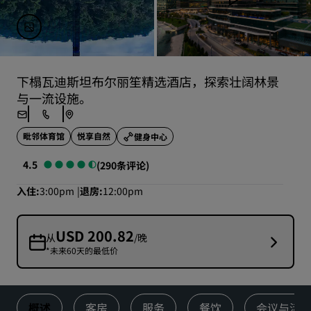
下榻瓦迪斯坦布尔丽笙精选酒店，探索壮阔林景
与一流设施。
毗邻体育馆
悦享自然
健身中心
4.5
(290条评论)
入住
3:00pm
退房
12:00pm
USD 200.82
从
/晚
*未来60天的最低价
概述
客房
服务
餐饮
会议与活