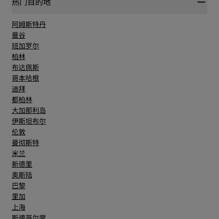
热门目的地
阿姆斯特丹
曼谷
班加罗尔
柏林
布达佩斯
哥本哈根
迪拜
都柏林
大加那利岛
伊斯坦布尔
伦敦
曼彻斯特
米兰
新德里
奥斯陆
巴黎
里加
上海
斯德哥尔摩