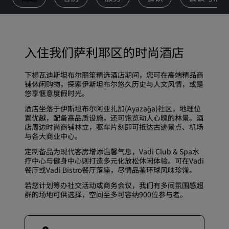
入住我们萨利耶区的时尚酒店
下榻瓦迪斯坦布尔丽笙精选酒店期间，您可在高端精品商
铺休闲购物，探索伊斯坦布尔悠久历史与人文风情，或是
悠享惬意度假时光。
酒店坐落于伊斯坦布尔阿亚扎加(Ayazağa)社区，地理位
置优越，配备高品质设施，还可饱览动人心魄的林景。酒
店周边时尚商铺林立，驱车片刻即可抵达古迹景点、机场
与各大商业中心。
定制备品为现代
客房
增添温馨气息，
Vadi Club & Spa
水
疗中心与健身中心则打造多元化放松休闲体验。可在
Vadi
餐厅
或
Vadi Bistro餐厅
落座，尽情品鉴环球风味珍馐。
若您计划筹办社交活动或商务会议，我们有多间
氛围感超
群的场地
可供选择，空间至多可容纳900位参与者。