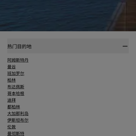
热门目的地
阿姆斯特丹
曼谷
班加罗尔
柏林
布达佩斯
哥本哈根
迪拜
都柏林
大加那利岛
伊斯坦布尔
伦敦
曼彻斯特