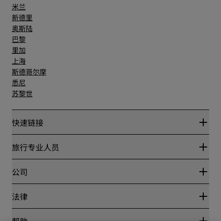
米兰
新德里
奥斯陆
巴黎
里加
上海
斯德哥尔摩
悉尼
苏黎世
快速链接
丽赏会
旅行专业人员
优惠在线价格保证
Blog
合作伙伴
公司
目的地
旅行社
新开和即将开业的酒店
丽笙酒店集团
法律
丽笙酒店集团APP
媒体
体育认证酒店
工作机会 RHG
隐私中心
帮助
家庭友好型酒店