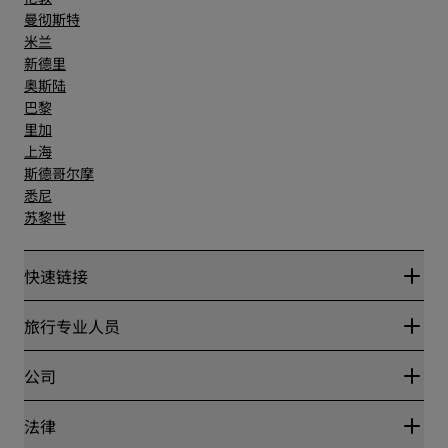
曼彻斯特
米兰
新德里
奥斯陆
巴黎
里加
上海
斯德哥尔摩
悉尼
苏黎世
快速链接
丽赏会
旅行专业人员
优惠在线价格保证
Blog
合作伙伴
公司
目的地
旅行社
新开和即将开业的酒店
丽笙酒店集团
法律
丽笙酒店集团APP
媒体