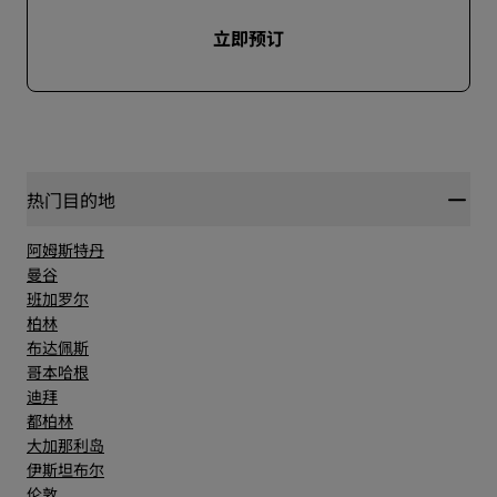
立即预订
热门目的地
阿姆斯特丹
曼谷
班加罗尔
柏林
布达佩斯
哥本哈根
迪拜
都柏林
大加那利岛
伊斯坦布尔
伦敦