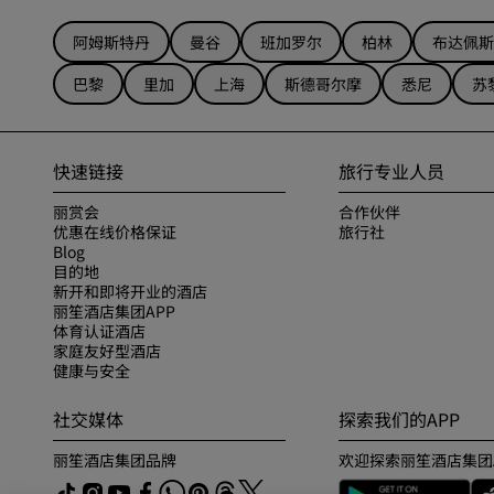
阿姆斯特丹
曼谷
班加罗尔
柏林
布达佩斯
巴黎
里加
上海
斯德哥尔摩
悉尼
苏
快速链接
旅行专业人员
丽赏会
合作伙伴
优惠在线价格保证
旅行社
Blog
目的地
新开和即将开业的酒店
丽笙酒店集团APP
体育认证酒店
家庭友好型酒店
健康与安全
社交媒体
探索我们的APP
丽笙酒店集团品牌
欢迎探索丽笙酒店集团