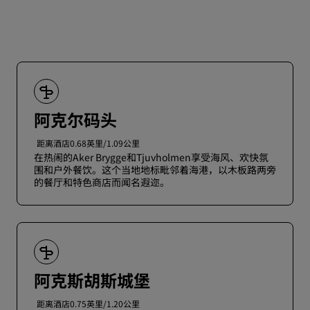
阿克尔码头
距离酒店0.68英里/1.09公里
在热闹的Aker Brygge和Tjuvholmen享受海风、欢快氛
围和户外餐饮。这个当地地标毗邻着海港，以木板路两旁
的餐厅和特色商店而闻名遐迩。
阿克斯胡斯城堡
距离酒店0.75英里/1.20公里