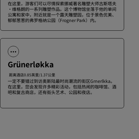
在这里，游客们可以尽情探索挪威著名雕塑大师古斯塔夫
·维格朗的一系列雕塑作品。这个博物馆坐落于他的单间
公寓和家中，附近就是一个露天雕塑园，位于景色优美、
郁郁葱葱的弗罗格纳公园（Frogner Park）内。
Grünerløkka
距离酒店0.85英里/1.37公里
一定不要错过到访奥斯陆最时尚潮流的街区Grnerlkka。
在这里，您会发现许多精彩活动，包括热闹的咖啡馆、酒
吧和复古商店，还有街头艺术、公园和夜店。