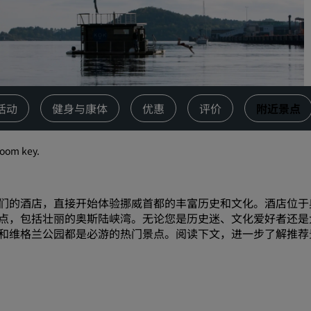
请求报价
活动目的地
行业方案
搜索航班
活动
健身与康体
优惠
评价
附近景点
搜索航班
room key.
餐饮
搜索餐厅
们的酒店，直接开始体验挪威首都的丰富历史和文化。酒店位于
点，包括壮丽的奥斯陆峡湾。无论您是历史迷、文化爱好者还是
数字服务
和维格兰公园都是必游的热门景点。阅读下文，进一步了解推荐
丽笙酒店集团应用程序