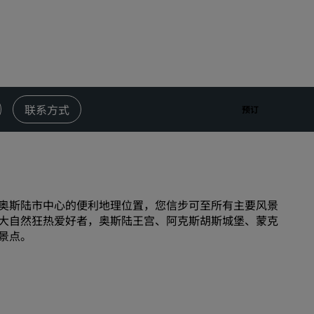
婚礼场地
环保酒店
体育团队住宿
商务旅客
市中心酒店
联系方式
预订
访问我们的博客
丽赏会
了解丽赏会
奥斯陆市中心的便利地理位置，您信步可至所有主要风景
礼遇
大自然狂热爱好者，奥斯陆王宫、阿克斯胡斯城堡、蒙克
如何使用积分
景点。
如何赚取积分
预订人员和策划人员