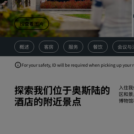
中国附属品牌
查看图片
概述
客房
服务
餐饮
会议与
For your safety, ID will be required when picking up your 
探索我们位于奥斯陆的
入住我
区和景
酒店的附近景点
博物馆