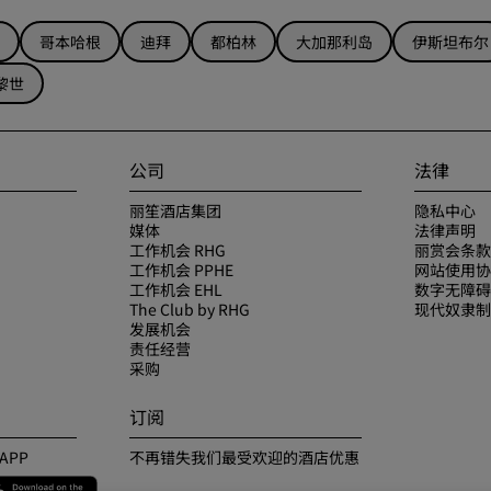
哥本哈根
迪拜
都柏林
大加那利岛
伊斯坦布尔
黎世
公司
法律
丽笙酒店集团
隐私中心
媒体
法律声明
工作机会 RHG
丽赏会条款
工作机会 PPHE
网站使用协
工作机会 EHL
数字无障碍
The Club by RHG
现代奴隶制
发展机会
责任经营
采购
订阅
APP
不再错失我们最受欢迎的酒店优惠