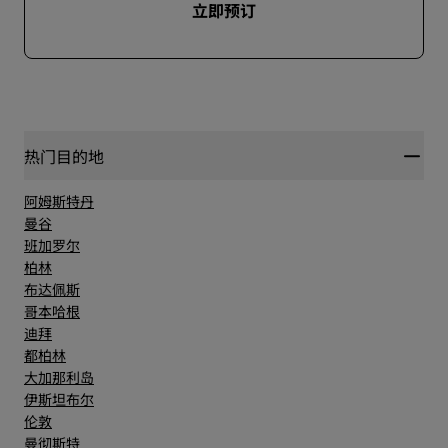
立即预订
热门目的地
阿姆斯特丹
曼谷
班加罗尔
柏林
布达佩斯
哥本哈根
迪拜
都柏林
大加那利岛
伊斯坦布尔
伦敦
曼彻斯特