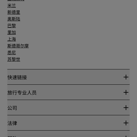
米兰
新德里
奥斯陆
巴黎
里加
上海
斯德哥尔摩
悉尼
苏黎世
快速链接
丽赏会
旅行专业人员
优惠在线价格保证
Blog
合作伙伴
公司
目的地
旅行社
新开和即将开业的酒店
丽笙酒店集团
法律
丽笙酒店集团APP
媒体
体育认证酒店
工作机会 RHG
隐私中心