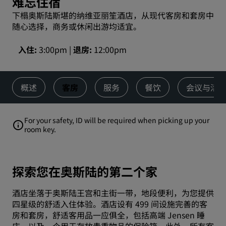
难忘住宿
下榻奥斯陆斯堪的纳维亚丽笙酒店，从现代客房和套房中
随心选择，商务或休闲出游均适宜。
入住
3:00pm
退房
12:00pm
概述
客房
服务
餐饮
会议与活
For your safety, ID will be required when picking up your
room key.
探索您在奥斯陆的第二个家
酒店坐落于奥斯陆王宫和主街一带，地段便利，为您提供
四星级的舒适入住体验。酒店设有 499 间设施完善的客
房和套房，舒适客用品一应俱全，包括高端 Jensen 睡