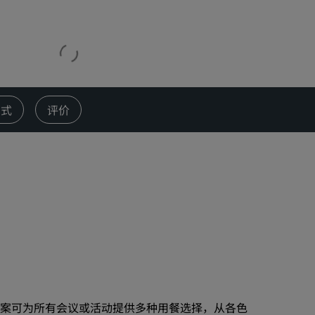
婚礼场地
环保酒店
体育团队住宿
商务旅客
市中心酒店
方式
评价
访问我们的博客
丽赏会
了解丽赏会
礼遇
如何使用积分
如何赚取积分
预订人员和策划人员
案可为所有会议或活动提供多种用餐选择，从各色