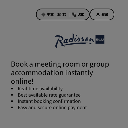
中文 （简体）
|
USD
登录
酒店优惠
探索我们的优惠
Book a meeting room or group
美好的初遇，丰厚的奖励
accommodation instantly
当日特惠
online!
提前预订
Real-time availability
查看套餐
Best available rate guarantee
Instant booking confirmation
Easy and secure online payment
旅行灵感
家庭友好型酒店
Rad Pets