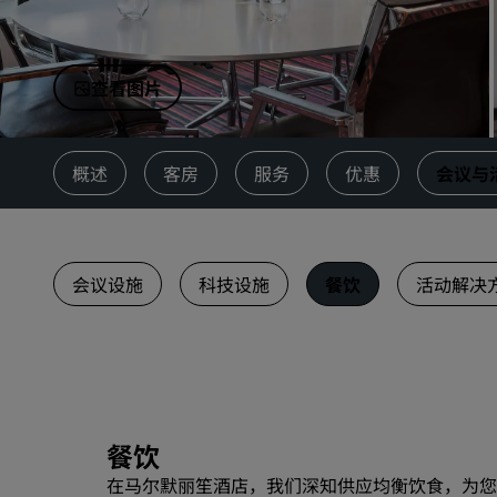
中国附属品牌
查看图片
概述
客房
服务
优惠
会议与
会议设施
科技设施
餐饮
活动解决
餐饮
在马尔默丽笙酒店，我们深知供应均衡饮食，为您