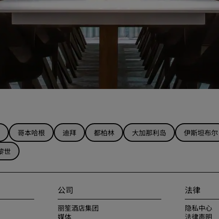
哥本哈根
迪拜
都柏林
大加那利岛
伊斯坦布尔
黎世
公司
法律
丽笙酒店集团
隐私中心
媒体
法律声明