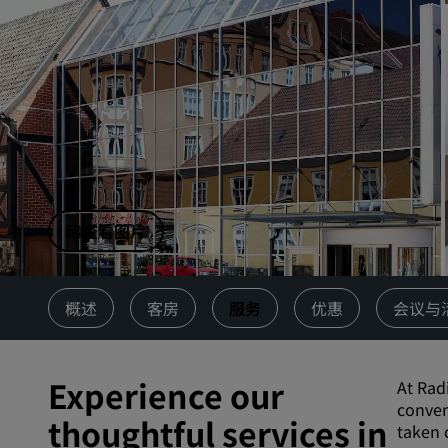
中国附属品牌
查看图片
概述
客房
服务
优惠
会议与
Experience our
At Rad
conven
thoughtful services in
taken c