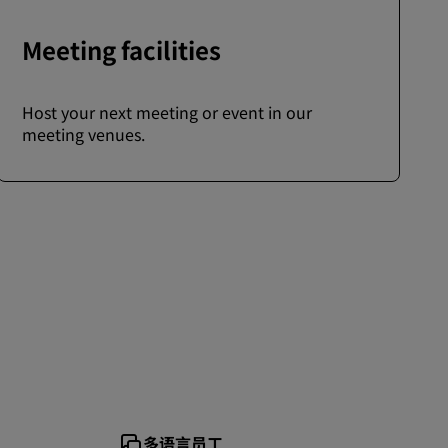
Meeting facilities
Host your next meeting or event in our
meeting venues.
多语言员工