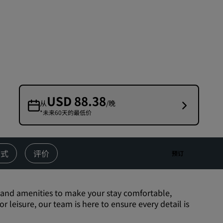
婚礼场地
环保酒店
体育团队住宿
商务旅客
市中心酒店
访问我们的博客
USD 88.38
从
/晚
*未来60天的最低价
丽赏会
了解丽赏会
礼遇
方式
评价
预订
如何使用积分
如何赚取积分
s and amenities to make your stay comfortable,
预订人员和策划人员
 leisure, our team is here to ensure every detail is