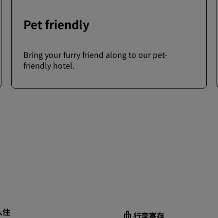
Pet friendly
Bring your furry friend along to our pet-
friendly hotel.
入住
行李寄存