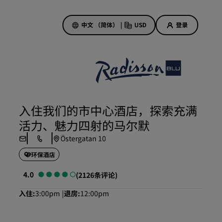
中文 （简体）
|
USD
登录
酒店优惠
探索我们的优惠
入住我们的市中心酒店，探索充满
美好的初遇，丰厚的奖励
活力、魅力四射的马尔默
当日特惠
Östergatan 10
提前预订
环保酒店
查看套餐
4.0
(2126条评论)
旅行灵感
入住
3:00pm
退房
12:00pm
家庭友好型酒店
Rad Pets