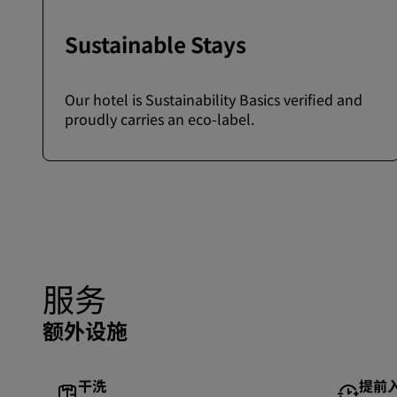
Sustainable Stays
Our hotel is Sustainability Basics verified and
proudly carries an eco-label.
服务
额外设施
干洗
提前