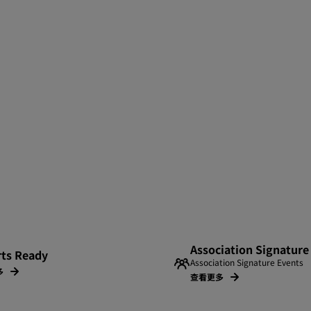
Association Signature
rts Ready
Association Signature Events
多
查看更多