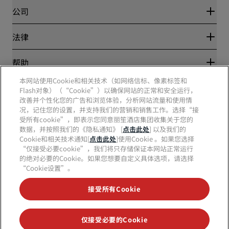
Blog
合作伙伴
公司
目的地
旅行社
新开和即将开业的酒店
丽笙酒店集团
法律
丽笙酒店集团APP
媒体
体育认证酒店
工作机会 RHG
隐私中心
帮助
家庭友好型酒店
工作机会 PPHE
法律声明
健康与安全
工作机会 EHL
本网站使用Cookie和相关技术（如网络信标、像素标签和
丽赏会条款和条件
消费者警示
The Club by RHG
Flash对象）（“Cookie”）以确保网站的正常和安全运行，
社交媒体
网站使用协议
联系方式
改善并个性化您的广告和浏览体验，分析网站流量和使用情
发展机会
数字无障碍
常见问题
况，记住您的设置，并支持我们的营销和销售工作。选择“接
责任经营
丽笙酒店集团品牌
现代奴隶制声明
网站地图
受所有cookie”，即表示您同意丽笙酒店集团收集关于您的
采购
数据，并按照我们的《隐私通知》 [
点击此处
] 以及我们的
Cookie和相关技术通知[
点击此处
]使用Cookie 。如果您选择
“仅接受必要cookie”，我们将只存储保证本网站正常运行
的绝对必要的Cookie。如果您想要自定义具体选项，请选择
“Cookie设置”。
接受所有Cookie
不再错失我们最受欢迎的酒店优惠
仅接受必要的Cookie