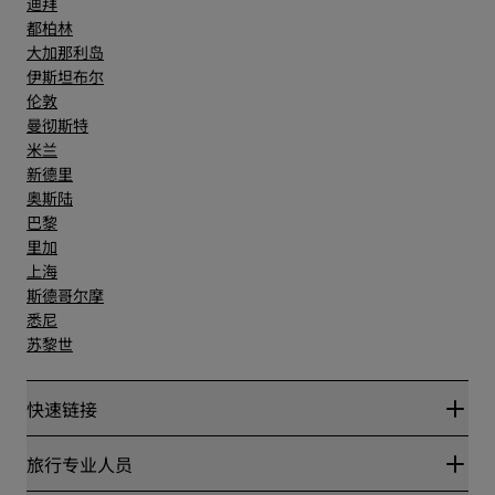
迪拜
都柏林
大加那利岛
伊斯坦布尔
伦敦
曼彻斯特
米兰
新德里
奥斯陆
巴黎
里加
上海
斯德哥尔摩
悉尼
苏黎世
快速链接
丽赏会
旅行专业人员
优惠在线价格保证