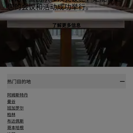
您的会议和活动成功举行。
了解更多信息
热门目的地
阿姆斯特丹
曼谷
班加罗尔
柏林
布达佩斯
哥本哈根