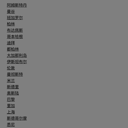
阿姆斯特丹
曼谷
班加罗尔
柏林
布达佩斯
哥本哈根
迪拜
都柏林
大加那利岛
伊斯坦布尔
伦敦
曼彻斯特
米兰
新德里
奥斯陆
巴黎
里加
上海
斯德哥尔摩
悉尼