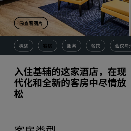
中国附属品牌
查看图片
概述
客房
服务
餐饮
会议与
入住基辅的这家酒店，在现
代化和全新的客房中尽情放
松
客房类型