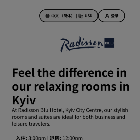
中文 （简体）
|
USD
登录
酒店优惠
探索我们的优惠
Feel the difference in
美好的初遇，丰厚的奖励
our relaxing rooms in
当日特惠
提前预订
Kyiv
查看套餐
At Radisson Blu Hotel, Kyiv City Centre, our stylish
rooms and suites are ideal for both business and
旅行灵感
leisure travelers.
家庭友好型酒店
入住
3:00pm
退房
12:00pm
Rad Pets