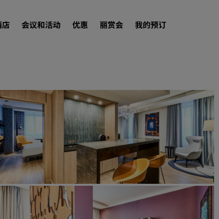
酒店
会议和活动
优惠
丽赏会
我的预订
查找酒店
目的地
度假酒店
服务式公寓
机场酒店
新开业和即将开业的酒店
会议和活动
探索丽笙会议
预订会议空间