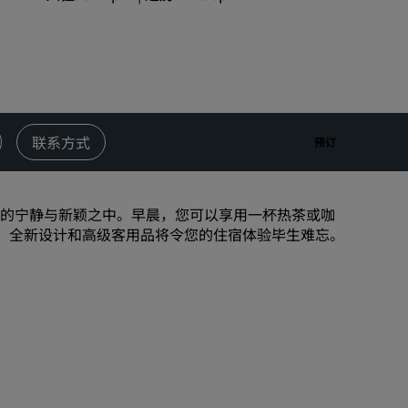
婚礼场地
环保酒店
体育团队住宿
商务旅客
市中心酒店
联系方式
预订
访问我们的博客
丽赏会
纯粹的宁静与新颖之中。早晨，您可以享用一杯热茶或咖
主义、全新设计和高级客用品将令您的住宿体验毕生难忘。
了解丽赏会
礼遇
如何使用积分
如何赚取积分
预订人员和策划人员