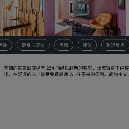
请求报价
活动目的地
行业方案
搜索航班
活动
健身与康体
优惠
评价
附近景点
搜索航班
基辅的这家酒店拥有 254 间经过翻新的客房，让您置身于
餐饮
啡，在舒适的床上享受免费高速 Wi-Fi 带来的便利。简约
搜索餐厅
数字服务
丽笙酒店集团应用程序