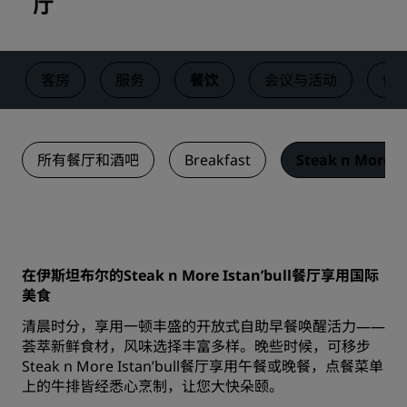
厅
客房
服务
餐饮
会议与活动
健
所有餐厅和酒吧
Breakfast
Steak n More I
在伊斯坦布尔的Steak n More Istan’bull餐厅享用国际
美食
清晨时分，享用一顿丰盛的开放式自助早餐唤醒活力——
荟萃新鲜食材，风味选择丰富多样。晚些时候，可移步
Steak n More Istan’bull餐厅享用午餐或晚餐，点餐菜单
上的牛排皆经悉心烹制，让您大快朵颐。