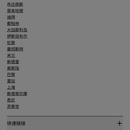
布达佩斯
哥本哈根
迪拜
都柏林
大加那利岛
伊斯坦布尔
伦敦
曼彻斯特
米兰
新德里
奥斯陆
巴黎
里加
上海
斯德哥尔摩
悉尼
苏黎世
快速链接