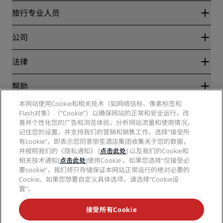
丽赏会
旅行专业人员
优惠在线价格保证
Blog
合作伙伴
公司
目的地
旅行社
新开和即将开业的酒店
丽笙酒店集团
法律
丽笙酒店集团APP
媒体
体育认证酒店
工作机会 RHG
隐私中心
帮助
家庭友好型酒店
工作机会 PPHE
法律声明
健康与安全
工作机会 EHL
本网站使用Cookie和相关技术（如网络信标、像素标签和
丽赏会条款和条件
消费者警示
Flash对象）（“Cookie”）以确保网站的正常和安全运行，改
The Club by RHG
社交媒体
网站使用协议
联系方式
善并个性化您的广告和浏览体验，分析网站流量和使用情况，
发展机会
数字无障碍
常见问题
记住您的设置，并支持我们的营销和销售工作。选择“接受所
丽笙酒店集团品牌
责任经营
现代奴隶制声明
网站地图
有cookie”，即表示您同意丽笙酒店集团收集关于您的数据，
采购
并按照我们的《隐私通知》 [
点击此处
] 以及我们的Cookie和
相关技术通知[
点击此处
]使用Cookie 。如果您选择“仅接受必
要cookie”，我们将只存储保证本网站正常运行的绝对必要的
Cookie。如果您想要自定义具体选项，请选择“Cookie设
置”。
接受所有Cookie
不再错失我们最受欢迎的酒店优惠