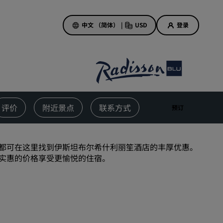
中文 （简体）
|
USD
登录
酒店优惠
探索我们的优惠
评价
附近景点
联系方式
预订
美好的初遇，丰厚的奖励
当日特惠
提前预订
都可在这里找到伊斯坦布尔希什利丽笙酒店的丰厚优惠。
实惠的价格享受更愉悦的住宿。
查看套餐
旅行灵感
家庭友好型酒店
Rad Pets