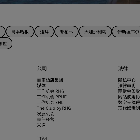
哥本哈根
迪拜
都柏林
大加那利岛
伊斯坦布尔
黎世
公司
法律
丽笙酒店集团
隐私中心
媒体
法律声明
工作机会 RHG
丽赏会条款
工作机会 PPHE
网站使用协
工作机会 EHL
数字无障碍
The Club by RHG
现代奴隶制
发展机会
责任经营
采购
订阅