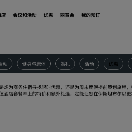
酒店
会议和活动
优惠
丽赏会
我的预订
查找酒店
目的地
活动
健身与康体
婚礼
活动
优惠
度假酒店
服务式公寓
机场酒店
是想为商务住宿寻找限时优惠，还是为周末度假提前策划旅程，
值酒店套餐奉上的特价和额外礼遇，定能让您在伊斯坦布尔以更
新开业和即将开业的酒店
会议和活动
探索丽笙会议
预订会议空间