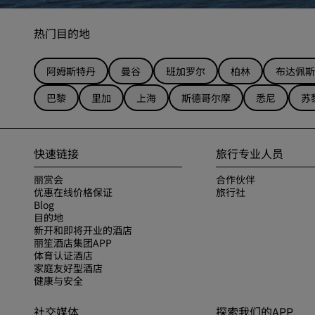
热门目的地
阿姆斯特丹
曼谷
班加罗尔
柏林
布达佩斯
巴黎
里加
上海
斯德哥尔摩
悉尼
苏
快速链接
旅行专业人员
丽赏会
合作伙伴
优惠在线价格保证
旅行社
Blog
目的地
新开和即将开业的酒店
丽笙酒店集团APP
体育认证酒店
家庭友好型酒店
健康与安全
社交媒体
探索我们的APP