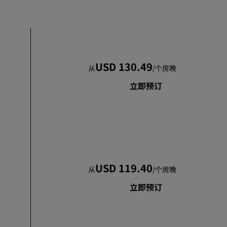
婚礼场地
环保酒店
体育团队住宿
商务旅客
USD 130.49
从
/
个房晚
市中心酒店
立即预订
访问我们的博客
丽赏会
了解丽赏会
礼遇
USD 119.40
如何使用积分
从
/
个房晚
如何赚取积分
立即预订
预订人员和策划人员