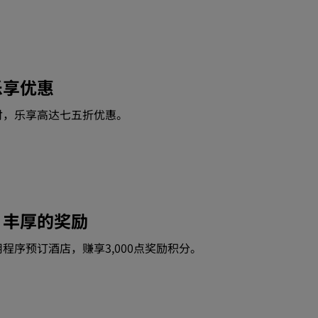
请求报价
活动目的地
行业方案
乐享优惠
搜索航班
付，乐享高达七五折优惠。
搜索航班
餐饮
搜索餐厅
，丰厚的奖励
数字服务
程序预订酒店，赚享3,000点奖励积分。
丽笙酒店集团应用程序