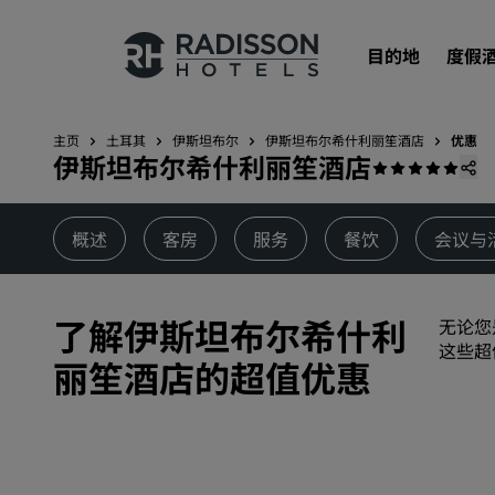
目的地
度假
主页
土耳其
伊斯坦布尔
伊斯坦布尔希什利丽笙酒店
优惠
伊斯坦布尔希什利丽笙酒店
我们的品牌
丽笙酒店集团品牌
概述
客房
服务
餐饮
会议与
了解伊斯坦布尔希什利
无论您
这些超
丽笙酒店的超值优惠