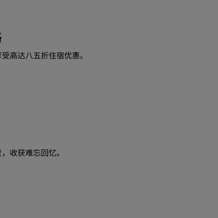
格
享受高达八五折住宿优惠。
发，收获难忘回忆。