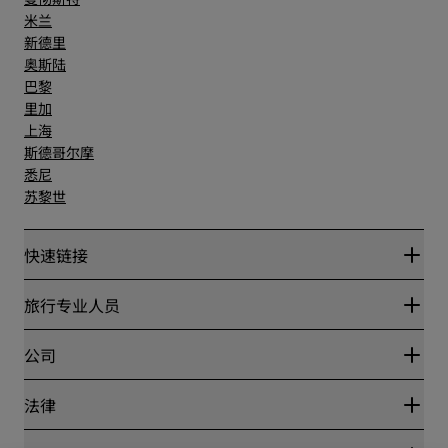
米兰
新德里
奥斯陆
巴黎
里加
上海
斯德哥尔摩
悉尼
苏黎世
快速链接
丽赏会
旅行专业人员
优惠在线价格保证
Blog
合作伙伴
公司
目的地
旅行社
新开和即将开业的酒店
丽笙酒店集团
法律
丽笙酒店集团APP
媒体
体育认证酒店
工作机会 RHG