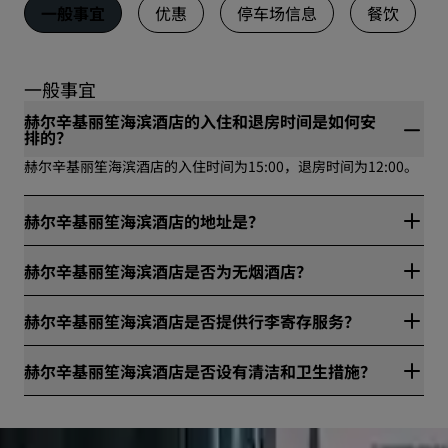
一般事宜
优惠
停车场信息
餐饮
一般事宜
赫尔辛基丽笙海滨酒店的入住和退房时间是如何安
排的？
赫尔辛基丽笙海滨酒店的入住时间为15:00，退房时间为12:00。
赫尔辛基丽笙海滨酒店的地址是？
赫尔辛基丽笙海滨酒店位于Ruoholahdenranta 3，赫尔辛基，
赫尔辛基丽笙海滨酒店是否为无烟酒店？
芬兰。
是，赫尔辛基丽笙海滨酒店是无烟酒店。
赫尔辛基丽笙海滨酒店是否提供行李寄存服务？
是，赫尔辛基丽笙海滨酒店提供行李寄存服务。
赫尔辛基丽笙海滨酒店是否设有清洁和卫生措施？
所有丽笙酒店集团旗下酒店均设有清洁和卫生措施，确保宾客的
健康与安全。请访问网站进一步了解详情：
https://www.radissonhotels.com/en-us/social-