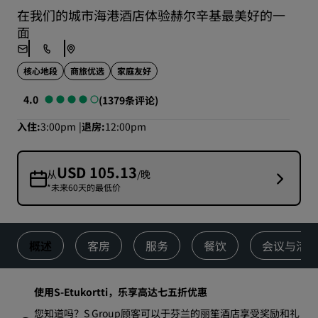
在我们的城市海港酒店体验赫尔辛基最美好的一
面
核心地段
商旅优选
家庭友好
4.0
(1379条评论)
入住
3:00pm
退房
12:00pm
USD 105.13
从
/晚
*未来60天的最低价
概述
客房
服务
餐饮
会议与活
使用S-Etukortti，乐享高达七五折优惠
您知道吗？S Group顾客可以于芬兰的丽笙酒店享受奖励和礼