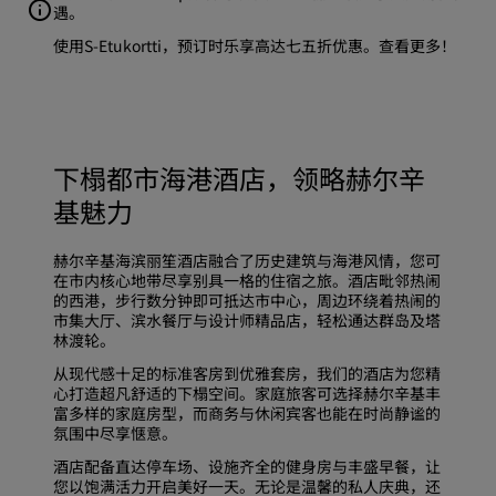
遇。
使用S-Etukortti，预订时乐享高达七五折优惠。
查看更多
！
下榻都市海港酒店，领略赫尔辛
基魅力
赫尔辛基海滨丽笙酒店融合了历史建筑与海港风情，您可
在市内核心地带尽享别具一格的住宿之旅。酒店毗邻热闹
的西港，步行数分钟即可抵达市中心，周边环绕着热闹的
市集大厅、滨水餐厅与设计师精品店，轻松通达群岛及塔
林渡轮。
从现代感十足的标准客房到优雅套房，我们的酒店为您精
心打造超凡舒适的下榻空间。家庭旅客可选择赫尔辛基丰
富多样的家庭房型，而商务与休闲宾客也能在时尚静谧的
氛围中尽享惬意。
酒店配备直达停车场、设施齐全的健身房与丰盛早餐，让
您以饱满活力开启美好一天。无论是温馨的私人庆典，还