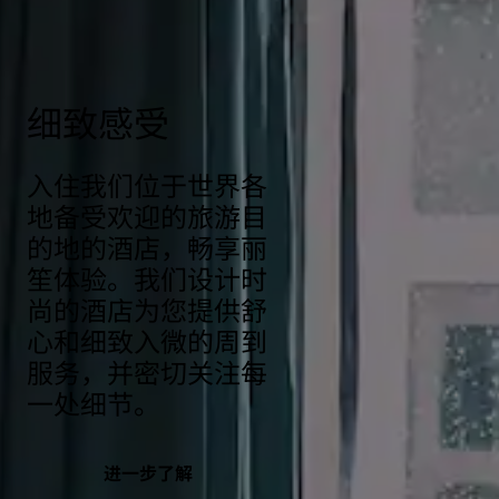
responsibility/health-safety
细致感受
入住我们位于世界各
地备受欢迎的旅游目
的地的酒店，畅享丽
笙体验。我们设计时
尚的酒店为您提供舒
心和细致入微的周到
服务，并密切关注每
一处细节。
进一步了解