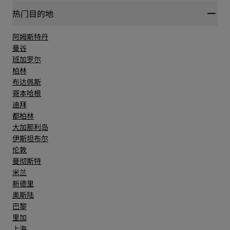
热门目的地
阿姆斯特丹
曼谷
班加罗尔
柏林
布达佩斯
哥本哈根
迪拜
都柏林
大加那利岛
伊斯坦布尔
伦敦
曼彻斯特
米兰
新德里
奥斯陆
巴黎
里加
上海