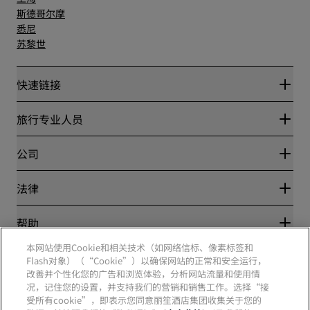
斯德哥尔摩
悉尼
苏黎世
快速链接
丽赏会
旅行专业人员
优惠在线价格保证
Blog
合作伙伴
公司
目的地
旅行社
新开和即将开业的酒店
丽笙酒店集团
法律
丽笙酒店集团APP
媒体
体育认证酒店
工作机会 RHG
隐私中心
帮助
家庭友好型酒店
工作机会 PPHE
法律声明
健康与安全
工作机会 EHL
本网站使用Cookie和相关技术（如网络信标、像素标签和
丽赏会条款和条件
消费者警示
Flash对象）（“Cookie”）以确保网站的正常和安全运行，
The Club by RHG
社交媒体
网站使用协议
联系方式
改善并个性化您的广告和浏览体验，分析网站流量和使用情
发展机会
数字无障碍
常见问题
况，记住您的设置，并支持我们的营销和销售工作。选择“接
责任经营
丽笙酒店集团品牌
现代奴隶制声明
网站地图
受所有cookie”，即表示您同意丽笙酒店集团收集关于您的
采购