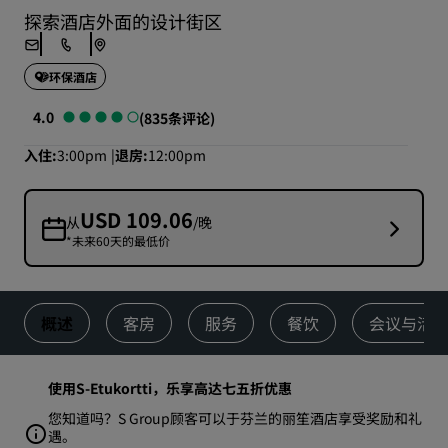
探索酒店外面的设计街区
环保酒店
4.0
(835条评论)
入住
3:00pm
退房
12:00pm
USD 109.06
从
/晚
*未来60天的最低价
概述
客房
服务
餐饮
会议与活
使用S-Etukortti，乐享高达七五折优惠
您知道吗？S Group顾客可以于芬兰的丽笙酒店享受奖励和礼
遇。