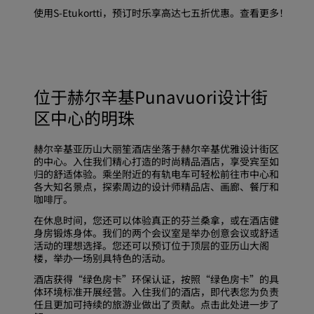
使用S-Etukortti，预订时乐享高达七五折优惠。
查看更多
！
位于赫尔辛基Punavuori设计街
区中心的明珠
赫尔辛基亚历山大丽笙酒店坐落于赫尔辛基优雅设计街区
的中心。入住我们精心打造的时尚精品酒店，享受宾至如
归的舒适体验。乘坐附近的有轨电车可轻松前往市中心和
各大知名景点，探索周边的设计师精品店、画廊、餐厅和
咖啡厅。
在休息时间，您还可以体验真正的芬兰桑拿，或在酒店健
身房锻炼身体。我们的两个会议室是举办创意会议或舒适
活动的理想选择。您还可以预订位于顶层的亚历山大阁
楼，举办一场别具特色的活动。
酒店获得“绿色房卡”环保认证，按照“绿色房卡”的具
体环境标准开展经营。入住我们的酒店，即代表您为负责
任且更加可持续的旅游业做出了贡献。点击
此处
进一步了