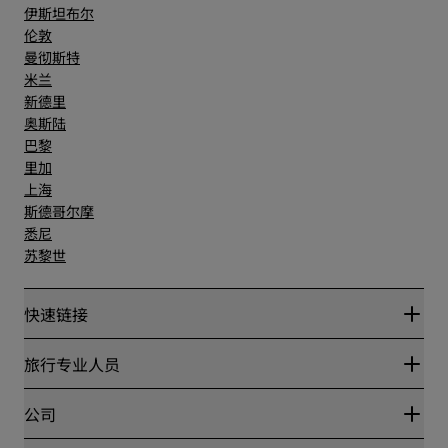
伊斯坦布尔
伦敦
曼彻斯特
米兰
新德里
奥斯陆
巴黎
里加
上海
斯德哥尔摩
悉尼
苏黎世
快速链接
丽赏会
旅行专业人员
优惠在线价格保证
Blog
合作伙伴
公司
目的地
旅行社
新开和即将开业的酒店