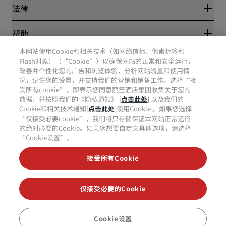
丽笙酒店集团
法律
丽笙酒店集团APP
媒体
体育认证酒店
工作机会 RHG
隐私中心
帮助
家庭友好型酒店
工作机会 PPHE
法律声明
健康与安全
工作机会 EHL
本网站使用Cookie和相关技术（如网络信标、像素标签和
丽赏会条款和条件
消费者警示
Flash对象）（“Cookie”）以确保网站的正常和安全运行，
The Club by RHG
社交媒体
网站使用协议
联系方式
改善并个性化您的广告和浏览体验，分析网站流量和使用情
发展机会
数字无障碍
常见问题
况，记住您的设置，并支持我们的营销和销售工作。选择“接
责任经营
丽笙酒店集团品牌
现代奴隶制声明
网站地图
受所有cookie”，即表示您同意丽笙酒店集团收集关于您的
采购
数据，并按照我们的《隐私通知》 [
点击此处
] 以及我们的
Cookie和相关技术通知[
点击此处
]使用Cookie 。如果您选择
“仅接受必要cookie”，我们将只存储保证本网站正常运行
的绝对必要的Cookie。如果您想要自定义具体选项，请选择
“Cookie设置”。
接受所有Cookie
不再错失我们最受欢迎的酒店优惠
仅接受必要的Cookie
© 2026 丽笙酒店集团.
保留所有权利。RHG丽笙酒店集团、丽筠、丽芮、丽
笙、丽笙精选、丽祺、丽亭、丽柏、丽怡、Prize by Radisson、丽赏会和丽
Cookie设置
预订
笙会议是丽笙酒店集团的商标。