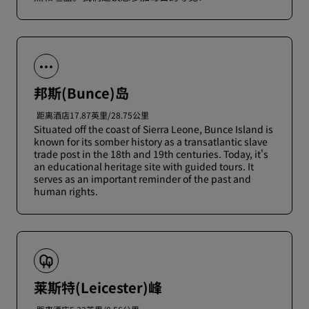
邦斯(Bunce)岛
距离酒店17.87英里/28.75公里
Situated off the coast of Sierra Leone, Bunce Island is
known for its somber history as a transatlantic slave
trade post in the 18th and 19th centuries. Today, it's
an educational heritage site with guided tours. It
serves as an important reminder of the past and
human rights.
莱斯特(Leicester)峰