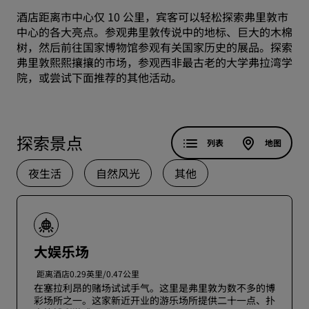
酒店距离市中心仅 10 公里，宾客可以轻松探索弗里敦市
中心的各大亮点。参观弗里敦传说中的地标、巨大的木棉
树，然后前往国家博物馆参观有关国家历史的展品。探索
弗里敦熙熙攘攘的市场，参观西非最古老的大学弗拉湾学
院，或尝试下面推荐的其他活动。
探索景点
列表
地图
夜生活
自然风光
其他
大娱乐场
距离酒店0.29英里/0.47公里
在塞拉利昂的赌场试试手气。这里是弗里敦为数不多的博
彩场所之一。这家新近开业的游乐场所提供二十一点、扑