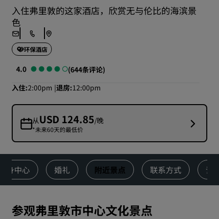
入住弗里敦的这家酒店，欣赏无与伦比的海滨景
色
环保酒店
4.0
(644条评论)
入住
2:00pm
退房
12:00pm
USD 124.85
从
/晚
*未来60天的最低价
健身中心
婚礼
附近景点
联系方式
评
参观弗里敦市中心文化景点