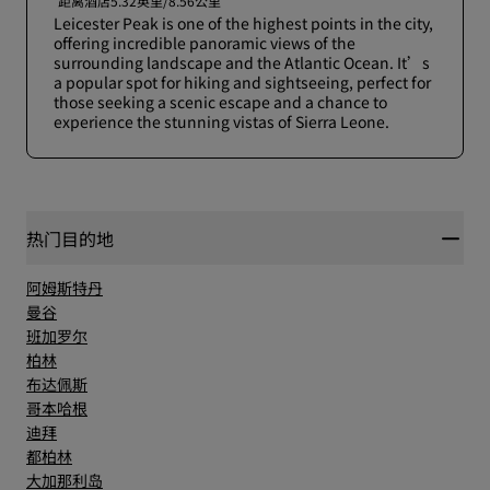
距离酒店5.32英里/8.56公里
Leicester Peak is one of the highest points in the city,
offering incredible panoramic views of the
surrounding landscape and the Atlantic Ocean. It’s
a popular spot for hiking and sightseeing, perfect for
those seeking a scenic escape and a chance to
experience the stunning vistas of Sierra Leone.
热门目的地
阿姆斯特丹
曼谷
班加罗尔
柏林
布达佩斯
哥本哈根
迪拜
都柏林
大加那利岛