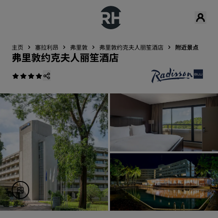
主页
塞拉利昂
弗里敦
弗里敦约克夫人丽笙酒店
附近景点
弗里敦约克夫人丽笙酒店