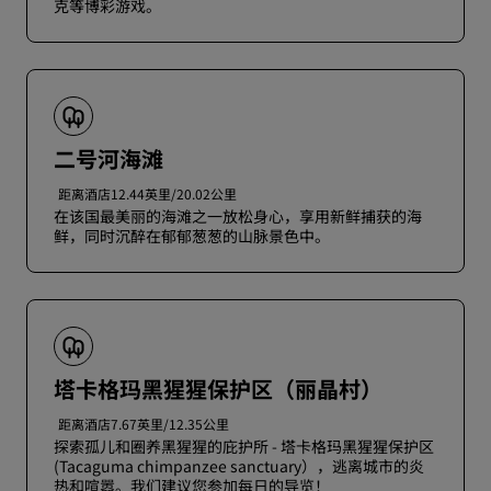
克等博彩游戏。
二号河海滩
距离酒店12.44英里/20.02公里
在该国最美丽的海滩之一放松身心，享用新鲜捕获的海
鲜，同时沉醉在郁郁葱葱的山脉景色中。
塔卡格玛黑猩猩保护区（丽晶村）
距离酒店7.67英里/12.35公里
探索孤儿和圈养黑猩猩的庇护所 - 塔卡格玛黑猩猩保护区
(Tacaguma chimpanzee sanctuary），逃离城市的炎
热和喧嚣。我们建议您参加每日的导览！