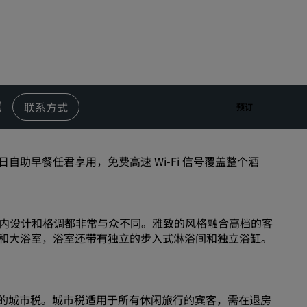
婚礼场地
环保酒店
体育团队住宿
商务旅客
市中心酒店
联系方式
预订
访问我们的博客
丽赏会
助早餐任君享用，免费高速 Wi-Fi 信号覆盖整个酒
了解丽赏会
礼遇
室内设计和格调都非常与众不同。雅致的风格融合高档的客
如何使用积分
和大浴室，浴室还带有独立的步入式淋浴间和独立浴缸。
如何赚取积分
预订人员和策划人员
2 欧元的城市税。城市税适用于所有休闲旅行的宾客，需在退房