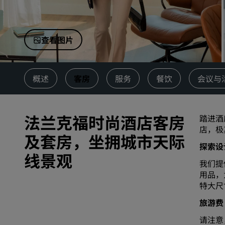
中国附属品牌
查看图片
概述
客房
服务
餐饮
会议与
法兰克福时尚酒店客房
踏进酒
店，极
及套房，坐拥城市天际
探索设
线景观
我们提
用品，
特大尺
旅游费
请注意