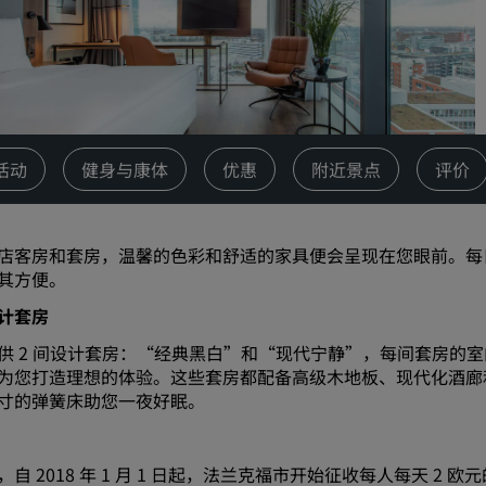
请求报价
活动目的地
行业方案
搜索航班
活动
健身与康体
优惠
附近景点
评价
搜索航班
店客房和套房，温馨的色彩和舒适的家具便会呈现在您眼前。每日自
餐饮
其方便。
搜索餐厅
计套房
供 2 间设计套房：“经典黑白”和“现代宁静”，每间套房的
数字服务
为您打造理想的体验。这些套房都配备高级木地板、现代化酒廊
寸的弹簧床助您一夜好眠。
丽笙酒店集团应用程序
，自 2018 年 1 月 1 日起，法兰克福市开始征收每人每天 