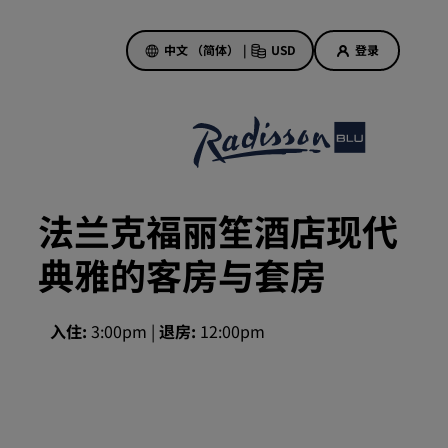
中文 （简体）
|
USD
登录
酒店优惠
探索我们的优惠
法兰克福丽笙酒店现代
美好的初遇，丰厚的奖励
典雅的客房与套房
当日特惠
提前预订
查看套餐
入住
3:00pm
退房
12:00pm
旅行灵感
家庭友好型酒店
Rad Pets