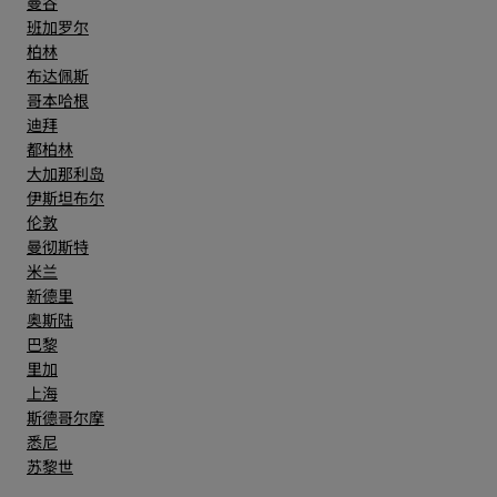
曼谷
班加罗尔
柏林
布达佩斯
哥本哈根
迪拜
都柏林
大加那利岛
伊斯坦布尔
伦敦
曼彻斯特
米兰
新德里
奥斯陆
巴黎
里加
上海
斯德哥尔摩
悉尼
苏黎世