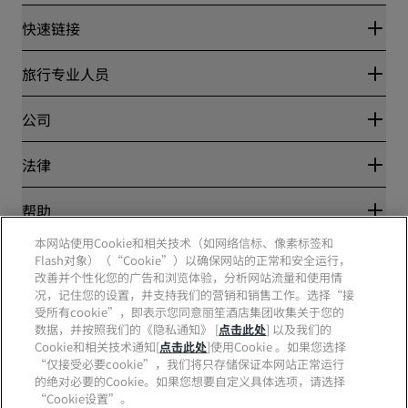
快速链接
丽赏会
旅行专业人员
优惠在线价格保证
Blog
合作伙伴
公司
目的地
旅行社
新开和即将开业的酒店
丽笙酒店集团
法律
丽笙酒店集团APP
媒体
体育认证酒店
工作机会 RHG
隐私中心
帮助
家庭友好型酒店
工作机会 PPHE
法律声明
健康与安全
工作机会 EHL
本网站使用Cookie和相关技术（如网络信标、像素标签和
丽赏会条款和条件
消费者警示
The Club by RHG
Flash对象）（“Cookie”）以确保网站的正常和安全运行，
社交媒体
网站使用协议
联系方式
改善并个性化您的广告和浏览体验，分析网站流量和使用情
发展机会
数字无障碍
常见问题
况，记住您的设置，并支持我们的营销和销售工作。选择“接
责任经营
丽笙酒店集团品牌
现代奴隶制声明
网站地图
受所有cookie”，即表示您同意丽笙酒店集团收集关于您的
采购
数据，并按照我们的《隐私通知》 [
点击此处
] 以及我们的
Cookie和相关技术通知[
点击此处
]使用Cookie 。如果您选择
“仅接受必要cookie”，我们将只存储保证本网站正常运行
的绝对必要的Cookie。如果您想要自定义具体选项，请选择
“Cookie设置”。