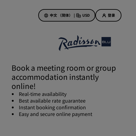
中文 （简体）
|
USD
登录
酒店优惠
探索我们的优惠
Book a meeting room or group
美好的初遇，丰厚的奖励
accommodation instantly
当日特惠
online!
提前预订
Real-time availability
查看套餐
Best available rate guarantee
Instant booking confirmation
Easy and secure online payment
旅行灵感
家庭友好型酒店
Rad Pets