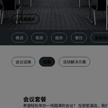
中国附属品牌
查看图片
概述
客房
服务
餐饮
会议与
会议设施
优惠
活动解决方案
会议套餐
希望轻松举办一场圆满的会议？ 在丽笙酒店，我