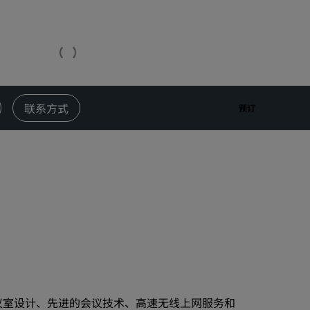
婚礼场地
环保酒店
体育团队住宿
商务旅客
市中心酒店
联系方式
预订
访问我们的博客
丽赏会
了解丽赏会
礼遇
如何使用积分
如何赚取积分
预订人员和策划人员
议室设计、先进的会议技术、高速无线上网服务和