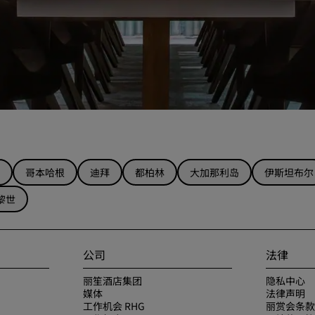
哥本哈根
迪拜
都柏林
大加那利岛
伊斯坦布尔
黎世
公司
法律
丽笙酒店集团
隐私中心
媒体
法律声明
工作机会 RHG
丽赏会条款