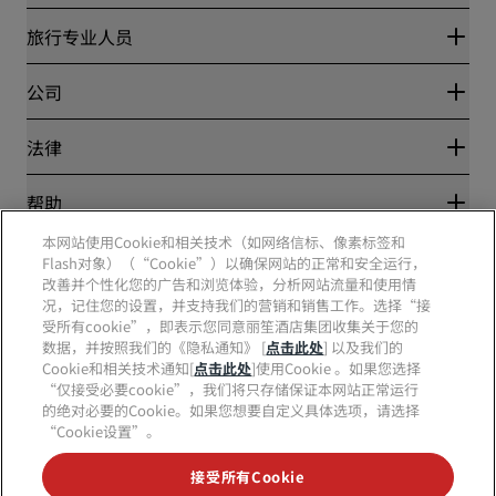
丽赏会
旅行专业人员
优惠在线价格保证
Blog
合作伙伴
公司
目的地
旅行社
新开和即将开业的酒店
丽笙酒店集团
法律
丽笙酒店集团APP
媒体
体育认证酒店
工作机会 RHG
隐私中心
帮助
家庭友好型酒店
工作机会 PPHE
法律声明
健康与安全
工作机会 EHL
本网站使用Cookie和相关技术（如网络信标、像素标签和
丽赏会条款和条件
消费者警示
Flash对象）（“Cookie”）以确保网站的正常和安全运行，
The Club by RHG
社交媒体
网站使用协议
联系方式
改善并个性化您的广告和浏览体验，分析网站流量和使用情
发展机会
数字无障碍
常见问题
况，记住您的设置，并支持我们的营销和销售工作。选择“接
责任经营
丽笙酒店集团品牌
现代奴隶制声明
网站地图
受所有cookie”，即表示您同意丽笙酒店集团收集关于您的
采购
数据，并按照我们的《隐私通知》 [
点击此处
] 以及我们的
Cookie和相关技术通知[
点击此处
]使用Cookie 。如果您选择
“仅接受必要cookie”，我们将只存储保证本网站正常运行
的绝对必要的Cookie。如果您想要自定义具体选项，请选择
“Cookie设置”。
接受所有Cookie