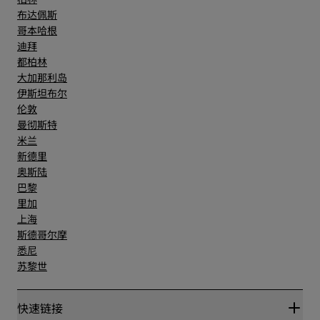
布达佩斯
哥本哈根
迪拜
都柏林
大加那利岛
伊斯坦布尔
伦敦
曼彻斯特
米兰
新德里
奥斯陆
巴黎
里加
上海
斯德哥尔摩
悉尼
苏黎世
快速链接