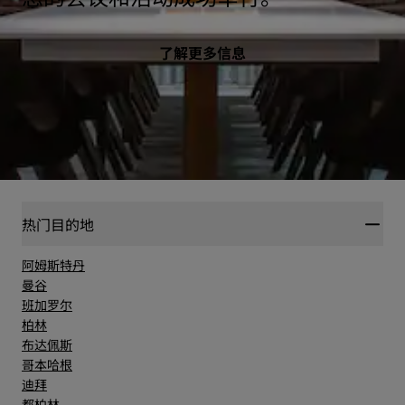
了解更多信息
热门目的地
阿姆斯特丹
曼谷
班加罗尔
柏林
布达佩斯
哥本哈根
迪拜
都柏林