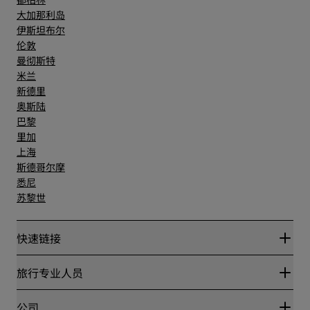
大加那利岛
伊斯坦布尔
伦敦
曼彻斯特
米兰
新德里
奥斯陆
巴黎
里加
上海
斯德哥尔摩
悉尼
苏黎世
快速链接
丽赏会
旅行专业人员
优惠在线价格保证
Blog
合作伙伴
公司