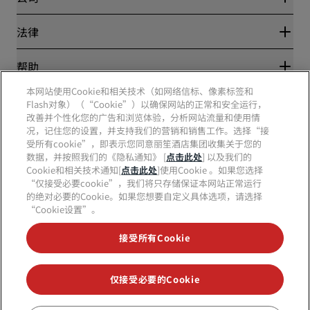
目的地
旅行社
新开和即将开业的酒店
丽笙酒店集团
法律
丽笙酒店集团APP
媒体
体育认证酒店
工作机会 RHG
隐私中心
帮助
家庭友好型酒店
工作机会 PPHE
法律声明
健康与安全
工作机会 EHL
本网站使用Cookie和相关技术（如网络信标、像素标签和
丽赏会条款和条件
消费者警示
The Club by RHG
Flash对象）（“Cookie”）以确保网站的正常和安全运行，
社交媒体
网站使用协议
联系方式
改善并个性化您的广告和浏览体验，分析网站流量和使用情
发展机会
数字无障碍
常见问题
况，记住您的设置，并支持我们的营销和销售工作。选择“接
责任经营
丽笙酒店集团品牌
现代奴隶制声明
网站地图
受所有cookie”，即表示您同意丽笙酒店集团收集关于您的
采购
数据，并按照我们的《隐私通知》 [
点击此处
] 以及我们的
Cookie和相关技术通知[
点击此处
]使用Cookie 。如果您选择
“仅接受必要cookie”，我们将只存储保证本网站正常运行
的绝对必要的Cookie。如果您想要自定义具体选项，请选择
“Cookie设置”。
接受所有Cookie
不再错失我们最受欢迎的酒店优惠
仅接受必要的Cookie
© 2026 丽笙酒店集团.
保留所有权利。RHG丽笙酒店集团、丽筠、丽芮、丽