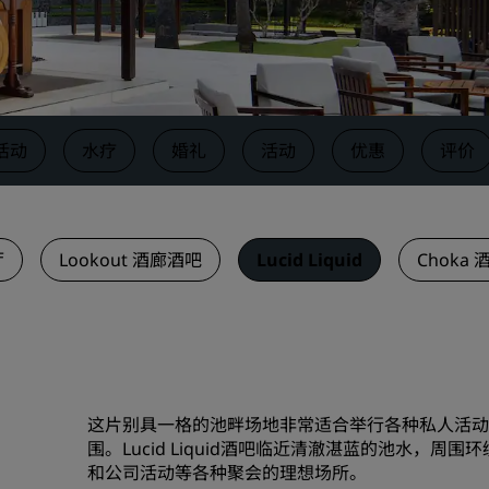
请求报价
活动目的地
行业方案
活动
水疗
婚礼
活动
优惠
评价
搜索航班
搜索航班
厅
Lookout 酒廊酒吧
Lucid Liquid
Choka 
餐饮
搜索餐厅
数字服务
丽笙酒店集团应用程序
这片别具一格的池畔场地非常适合举行各种私人活动
围。Lucid Liquid酒吧临近清澈湛蓝的池水，
和公司活动等各种聚会的理想场所。