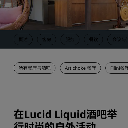
中国附属品牌
概述
客房
服务
餐饮
会议与
所有餐厅与酒吧
Artichoke 餐厅
Filini餐
在Lucid Liquid酒吧举
行时尚的户外活动