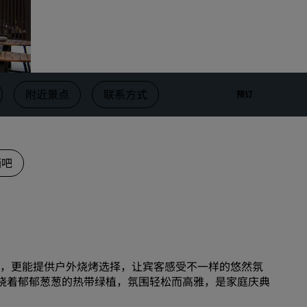
婚礼场地
环保酒店
体育团队住宿
商务旅客
附近景点
联系方式
预订
市中心酒店
访问我们的博客
丽赏会
酒吧
了解丽赏会
礼遇
如何使用积分
如何赚取积分
，更能提供户外烧烤选择，让宾客感受不一样的悠然氛
预订人员和策划人员
周围环绕着郁郁葱葱的热带绿植，氛围轻松而高雅，是家庭庆典