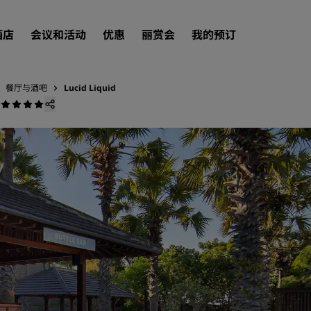
酒店
会议和活动
优惠
丽赏会
我的预订
餐厅与酒吧
Lucid Liquid
查找酒店
目的地
度假酒店
服务式公寓
机场酒店
新开业和即将开业的酒店
会议和活动
探索丽笙会议
预订会议空间