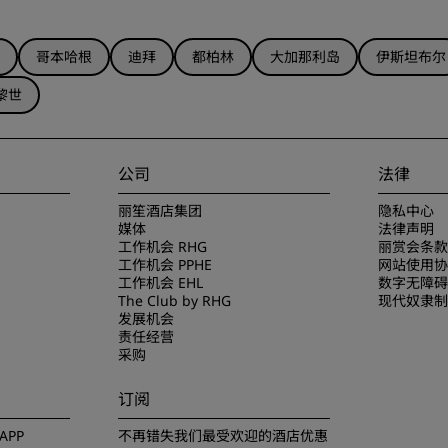
哥本哈根
迪拜
都柏林
大加那利岛
伊斯坦布尔
黎世
公司
法律
丽笙酒店集团
隐私中心
媒体
法律声明
工作机会 RHG
丽赏会条款
工作机会 PPHE
网站使用协
工作机会 EHL
数字无障碍
The Club by RHG
现代奴隶制
发展机会
责任经营
采购
订阅
PP
不再错失我们最受欢迎的酒店优惠