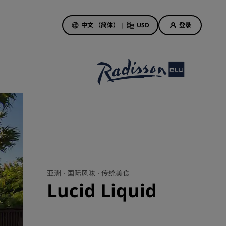
中文 （简体）
|
USD
登录
酒店优惠
探索我们的优惠
美好的初遇，丰厚的奖励
当日特惠
提前预订
查看套餐
亚洲 ·
国际风味 ·
传统美食
Lucid Liquid
旅行灵感
家庭友好型酒店
Rad Pets