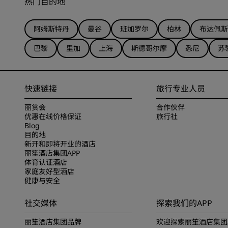
热门目的地
阿姆斯特丹
曼谷
班加罗尔
柏林
布达佩斯
巴黎
里加
上海
斯德哥尔摩
悉尼
苏
快速链接
旅行专业人员
丽赏会
合作伙伴
优惠在线价格保证
旅行社
Blog
目的地
新开和即将开业的酒店
丽笙酒店集团APP
体育认证酒店
家庭友好型酒店
健康与安全
社交媒体
探索我们的APP
丽笙酒店集团品牌
欢迎探索丽笙酒店集团A