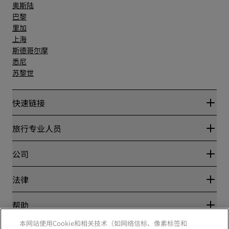
奥斯陆
巴黎
里加
上海
斯德哥尔摩
悉尼
苏黎世
快速链接
丽赏会
旅行专业人员
优惠在线价格保证
Blog
合作伙伴
公司
目的地
旅行社
新开和即将开业的酒店
丽笙酒店集团
法律
丽笙酒店集团APP
媒体
体育认证酒店
工作机会 RHG
隐私中心
帮助
家庭友好型酒店
工作机会 PPHE
法律声明
健康与安全
工作机会 EHL
本网站使用Cookie和相关技术（如网络信标、像素标签和
丽赏会条款和条件
消费者警示