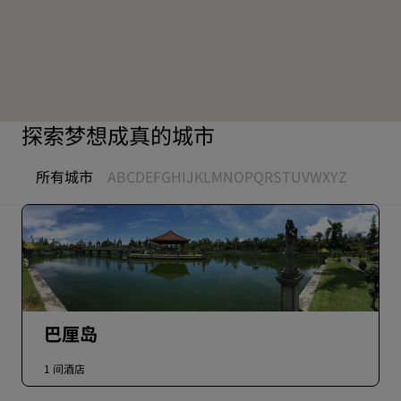
探索梦想成真的城市
所有城市
A
B
C
D
E
F
G
H
I
J
K
L
M
N
O
P
Q
R
S
T
U
V
W
X
Y
Z
巴厘岛
1 间酒店