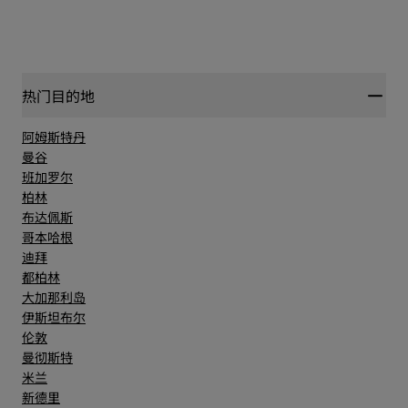
热门目的地
阿姆斯特丹
曼谷
班加罗尔
柏林
布达佩斯
哥本哈根
迪拜
都柏林
大加那利岛
伊斯坦布尔
伦敦
曼彻斯特
米兰
新德里